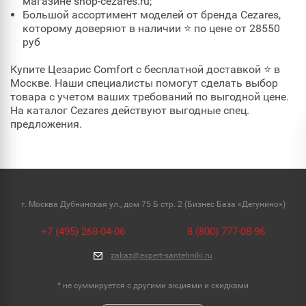
магазине shop-cezares.ru;
Большой ассортимент моделей от бренда Cezares,
которому доверяют в наличии ⭐ по цене от 28550
руб
Купите Цезарис Comfort с бесплатной доставкой ⭐ в
Москве. Наши специалисты помогут сделать выбор
товара с учетом ваших требований по выгодной цене.
На каталог Cezares действуют выгодные спец.
предложения.
г. Москва Дубнинская ул., дом 75 Б стр. 2 (Бизнес База «Дегунино»)
+7 (495) 268-04-06
8 (800) 777-08-96
zakaz@expert-santehniki.ru
* не суммируется с другими акциями и скидками