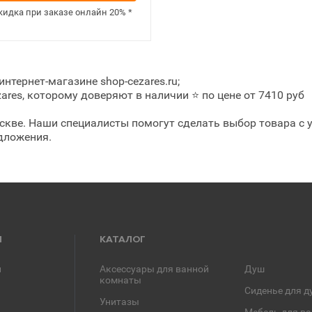
кидка при заказе онлайн
20%
*
нтернет-магазине shop-cezares.ru;
res, которому доверяют в наличии ⭐ по цене от 7410 руб
скве. Наши специалисты помогут сделать выбор товара с 
едложения.
Я
КАТАЛОГ
и
Аксессуары для ванной
Душ
комнаты
Сиденье для д
Унитазы