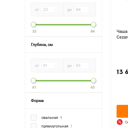
от
до
Чаша
33
84
Cezar
Глубина, см
от
до
13 
61
65
Форма
овальная
9
С
прямоугольная
1