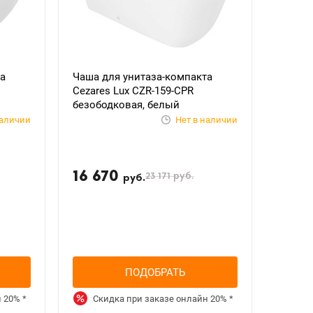
а
Чаша для унитаза-компакта
Cezares Lux CZR-159-CPR
безободковая, белый
наличии
Нет в наличии
16 670
23 171
руб.
руб.
ПОДОБРАТЬ
н
20%
*
Скидка при заказе онлайн
20%
*