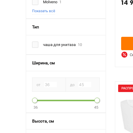
14 
Molveno
1
Показать всё
Тип
чаша для унитаза
10
С
Ширина, см
от
до
РАСПР
36
45
Высота, см