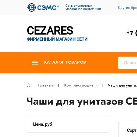
Cеть экспертных
Другие бр
магазинов сантехники
CEZARES
+7 
ФИРМЕННЫЙ МАГАЗИН СЕТИ
КАТАЛОГ ТОВАРОВ
Главная
Комплектующие
Чаши для унита
Чаши для унитазов C
Цена, руб
Сорт