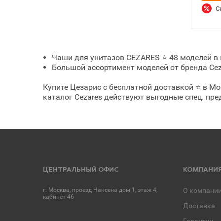
С
Чаши для унитазов CEZARES ⭐ 48 моделей в и
Большой ассортимент моделей от бренда Ceza
Купите Цезарис с бесплатной доставкой ⭐ в Мо
каталог Cezares действуют выгодные спец. пр
ЦЕНТРАЛЬНЫЙ ОФИС
КОМПАНИ
г. Москва, проезд Нансена дом 1, этаж 4,
О компани
кабинет 46
Доставка