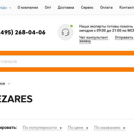
енды
О компании
Опт
Доставка
Сервис
Оплата
Контак
Наши эксперты готовы помочь
сегодня c 09:00 до 21:00 по МС
(495) 268-04-06
Чат консультант
Отправить
заявку
зов
EZARES
ировать:
По популярности
По цене
По названию