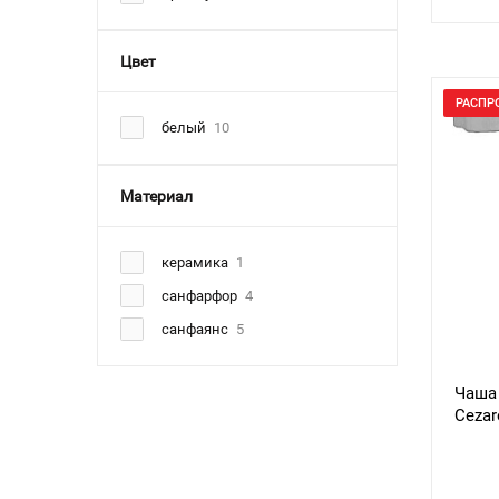
Цвет
РАСПР
белый
10
Материал
керамика
1
санфарфор
4
санфаянс
5
Чаша 
Cezar