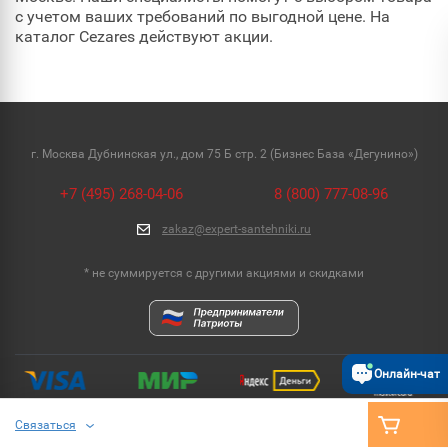
с учетом ваших требований по выгодной цене. На
каталог Cezares действуют акции.
г. Москва Дубнинская ул., дом 75 Б стр. 2 (Бизнес База «Дегунино»)
+7 (495) 268-04-06
8 (800) 777-08-96
zakaz@expert-santehniki.ru
* не суммируется с другими акциями и скидками
Онлайн-чат
Связаться