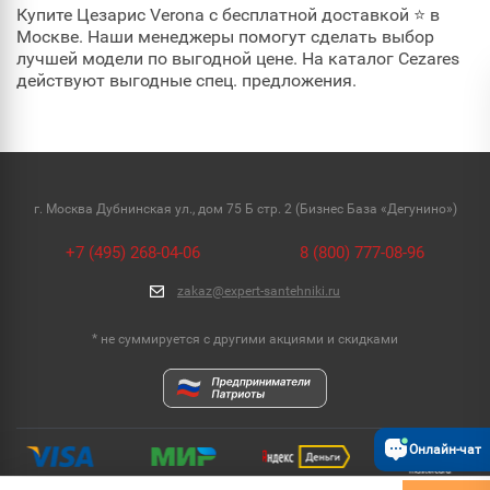
Купите Цезарис Verona с бесплатной доставкой ⭐ в
Москве. Наши менеджеры помогут сделать выбор
лучшей модели по выгодной цене. На каталог Cezares
действуют выгодные спец. предложения.
г. Москва Дубнинская ул., дом 75 Б стр. 2 (Бизнес База «Дегунино»)
+7 (495) 268-04-06
8 (800) 777-08-96
zakaz@expert-santehniki.ru
* не суммируется с другими акциями и скидками
Онлайн-чат