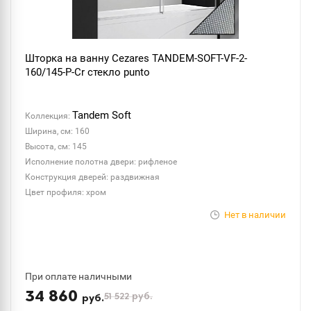
Шторка на ванну Cezares TANDEM-SOFT-VF-2-
160/145-P-Cr стекло punto
Tandem Soft
Коллекция:
Ширина, см: 160
Высота, см: 145
Исполнение полотна двери: рифленое
Конструкция дверей: раздвижная
Цвет профиля: хром
Нет в наличии
При оплате наличными
34 860
51 522
руб.
руб.