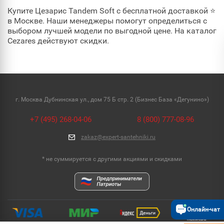
Купите Цезарис Tandem Soft с бесплатной доставкой ⭐
в Москве. Наши менеджеры помогут определиться с
выбором лучшей модели по выгодной цене. На каталог
Cezares действуют скидки.
г. Москва Дубнинская ул., дом 75 Б стр. 2 (Бизнес База «Дегунино»)
+7 (495) 268-04-06
8 (800) 777-08-96
zakaz@expert-santehniki.ru
* не суммируется с другими акциями и скидками
Онлайн-чат