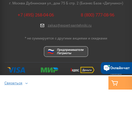
г. Москва Дубнинская ул., дом 75 Б стр. 2 (Бизнес База «Дегунино»)
+7 (495) 268-04-06
8 (800) 777-08-96
zakaz@expert-santehniki.ru
* не суммируется с другими акциями и скидками
Онлайн-чат
Связаться