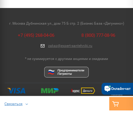
г. Москва Дубнинская ул., дом 75 Б стр. 2 (Бизнес База «Дегунино»)
+7 (495) 268-04-06
8 (800) 777-08-96
zakaz@expert-santehniki.ru
* не суммируется с другими акциями и скидками
Онлайн-чат
Связаться