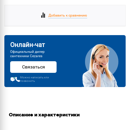
Добавить к сравнению
Онлайн-чат
Официальный дилер
сантехники Cezares
Связаться
Можно написать или
позвонить
Описание и характеристики