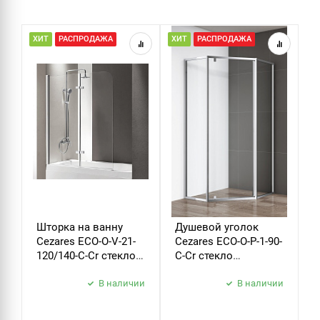
ХИТ
РАСПРОДАЖА
ХИТ
РАСПРОДАЖА
Н
Р
Шторка на ванну
Душевой уголок
Д
Cezares ECO-O-V-21-
Cezares ECO-O-P-1-90-
C
120/140-C-Cr стекло
C-Cr стекло
B
прозрачное
прозрачное
б
В наличии
В наличии
з