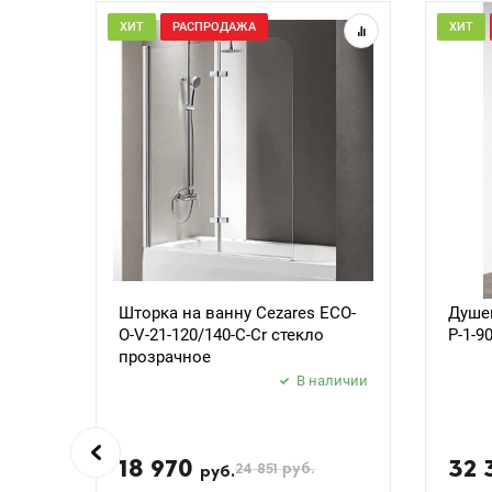
ХИТ
РАСПРОДАЖА
ХИТ
Шторка на ванну Cezares ECO-
Душев
O-V-21-120/140-C-Cr стекло
P-1-9
прозрачное
В наличии
18 970
32 
24 851
руб.
руб.