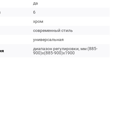
да
м
6
хром
современный стиль
универсальная
диапазон регулировки, мм (885-
ия
900)х(885-900)х1900