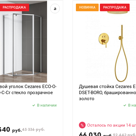
РАСПРОДАЖА
НОВИНКА
РАСПРОДАЖА
ой уголок Cezares ECO-O-
Душевая стойка Cezares E
0-C-Cr стекло прозрачное
DSET-BORO, брашированн
золото
В наличии
В н
Осталось по акции 14 ш
%
340
43 336
руб.
руб.
66 030
92 442
руб