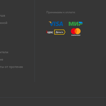
Принимаем к оплате:
уша
анной
ители
ие
ты от протечек