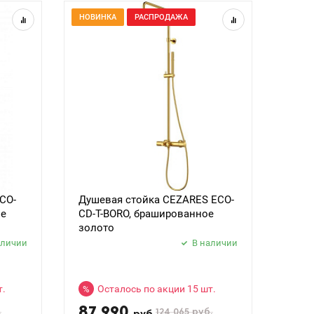
НОВИНКА
РАСПРОДАЖА
CO-
Душевая стойка CEZARES ECO-
ое
CD-T-BORO, брашированное
золото
аличии
В наличии
т.
Осталось по акции 15 шт.
%
87 990
.
124 065
руб.