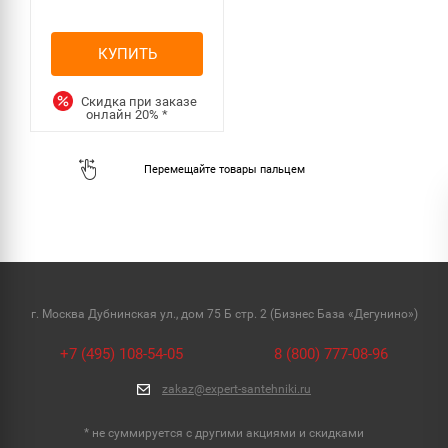
КУПИТЬ
Скидка при заказе
онлайн
20%
*
г. Москва Дубнинская ул., дом 75 Б стр. 2 (Бизнес База «Дегунино»)
+7 (495) 108-54-05
8 (800) 777-08-96
zakaz@expert-santehniki.ru
* не суммируется с другими акциями и скидками