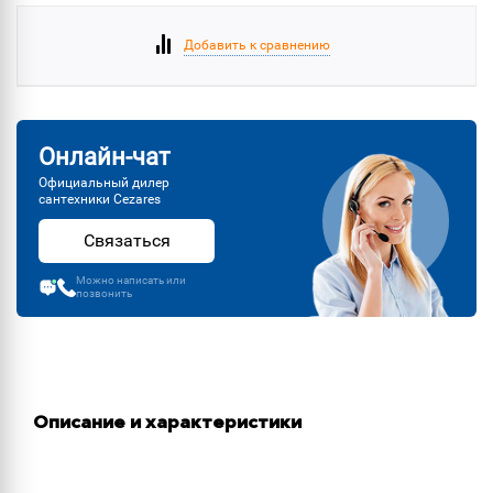
Добавить к сравнению
Онлайн-чат
Официальный дилер
сантехники Cezares
Связаться
Можно написать или
позвонить
Описание и характеристики