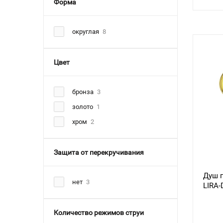
Форма
округлая
8
Цвет
бронза
3
золото
1
хром
2
Защита от перекручивания
Душ гиги
нет
3
LIRA-
Количество режимов струи