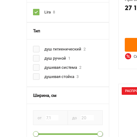
27 
Lira
8
Тип
душ гигиенический
2
С
душ ручной
1
душевая система
2
душевая стойка
3
РАСПР
Ширина, см
от
до