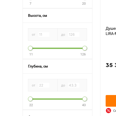
7
20
Высота, см
Душев
LIRA-
от
до
11
126
35 
Глубина, см
от
до
22
43
С