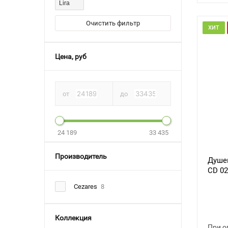
Lira
Очистить фильтр
ХИТ
Цена, руб
от
до
24 189
33 435
Производитель
Душев
CD 02
Cezares
8
Коллекция
При о