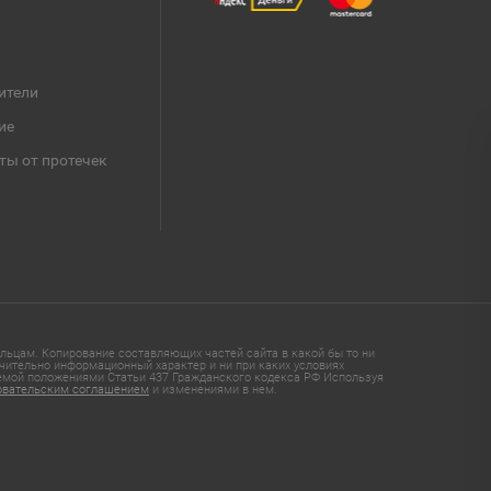
ители
ие
ты от протечек
ьцам. Копирование составляющих частей сайта в какой бы то ни
чительно информационный характер и ни при каких условиях
яемой положениями Статьи 437 Гражданского кодекса РФ Используя
овательским соглашением
и изменениями в нем.