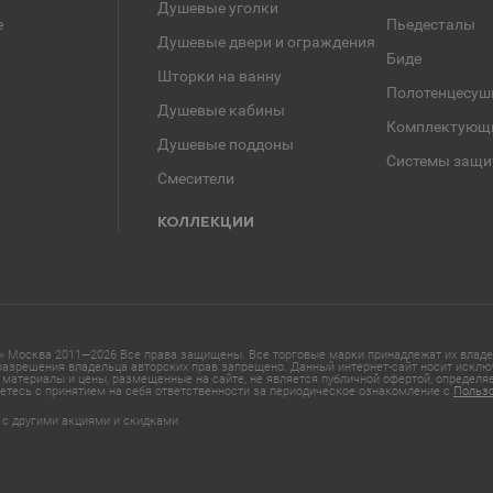
Душевые уголки
е
Пьедесталы
Душевые двери и ограждения
Биде
Шторки на ванну
Полотенцесуш
Душевые кабины
Комплектующ
Душевые поддоны
Системы защи
Смесители
КОЛЛЕКЦИИ
 Москва 2011—2026 Все права защищены. Все торговые марки принадлежат их владел
азрешения владельца авторских прав запрещено. Данный интернет-сайт носит исклю
материалы и цены, размещенные на сайте, не является публичной офертой, определ
етесь с принятием на себя ответственности за периодическое ознакомление с
Польз
 с другими акциями и скидками