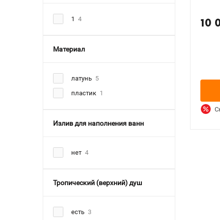
1
4
10 
Материал
латунь
5
пластик
1
С
Излив для наполнения ванн
нет
4
Тропический (верхний) душ
есть
3