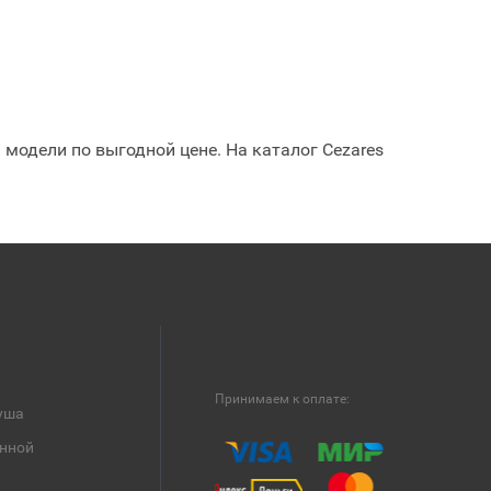
модели по выгодной цене. На каталог Cezares
Принимаем к оплате:
уша
анной