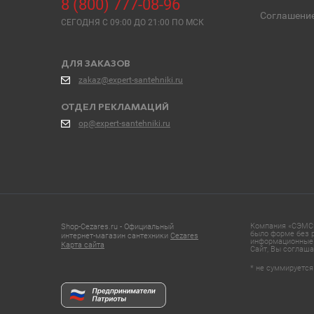
8 (800) 777-08-96
Соглашени
СЕГОДНЯ C 09:00 ДО 21:00 ПО МСК
ДЛЯ ЗАКАЗОВ
zakaz@expert-santehniki.ru
ОТДЕЛ РЕКЛАМАЦИЙ
op@expert-santehniki.ru
Компания «СЭМС»
Shop-Cezares.ru - Официальный
было форме без р
интернет-магазин сантехники
Cezares
информационные 
Карта сайта
Сайт, Вы соглаша
* не суммируется