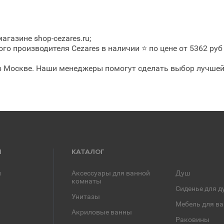
агазине shop-cezares.ru;
о производителя Cezares в наличии ⭐ по цене от 5362 руб
 в Москве. Наши менеджеры помогут сделать выбор лучшей 
Я
КАТАЛОГ
и
Аксессуары для ванной
Душ
комнаты
Сиденье для д
Унитазы
Мебель для в
Акриловые ванны
Раковины