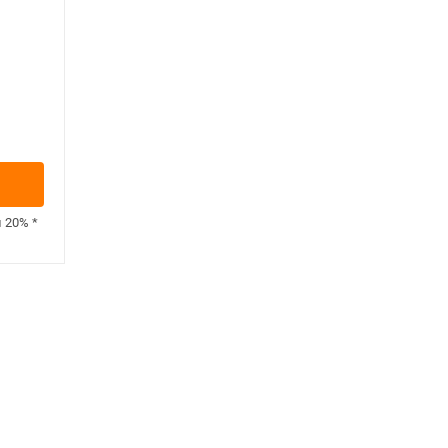
н
20%
*