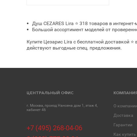
Душ CEZARES Lira ⭐ 318 товаров в интернет-м
Большой ассортимент моделей от проверенног
Купите Цезарис Lira с бесплатной доставкой ⭐
действуют выгодные спец. предложения.
ЦЕНТРАЛЬНЫЙ ОФИС
КОМПАНИ
г. Москва, проезд Нансена дом 1, этаж 4,
О компани
кабинет 46
Доставка
Гарантии
+7 (495) 268-04-06
Как купить