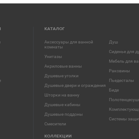
Я
КАТАЛОГ
и
Аксессуары для ванной
Душ
комнаты
Сиденье для д
Унитазы
Мебель для в
Акриловые ванны
Раковины
Душевые уголки
е
Пьедесталы
Душевые двери и ограждения
Биде
Шторки на ванну
Полотенцесуш
Душевые кабины
Комплектующ
Душевые поддоны
Системы защи
Смесители
КОЛЛЕКЦИИ