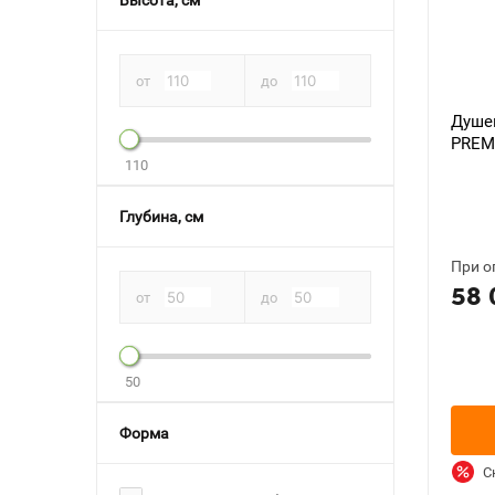
Высота, см
от
до
Душевая п
PREM
110
Глубина, см
При о
58 
от
до
50
Форма
С