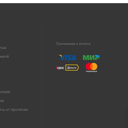
Принимаем к оплате:
уша
анной
ители
ие
ты от протечек