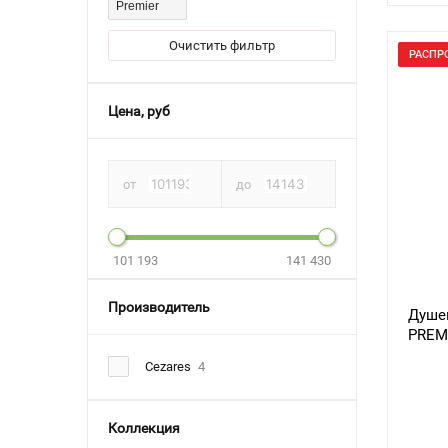
Premier
Очистить фильтр
РАСПР
Цена, руб
от
до
101 193
141 430
Производитель
Душев
PREM
Cezares
4
Коллекция