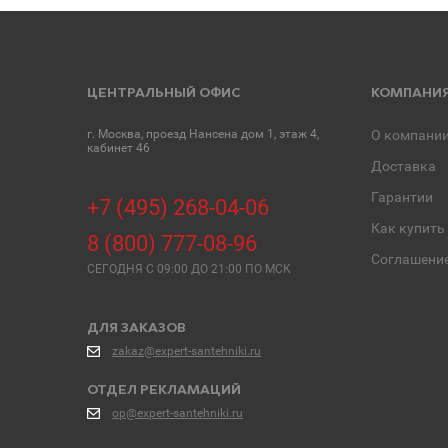
ЦЕНТРАЛЬНЫЙ ОФИС
КОМПАНИ
г. Москва, проезд Нансена дом 1, этаж 4,
О компани
кабинет 46
Доставка
Гарантии
+7 (495) 268-04-06
Как купить
8 (800) 777-08-96
Соглашени
СЕГОДНЯ C 09:00 ДО 21:00 ПО МСК
ДЛЯ ЗАКАЗОВ
zakaz@expert-santehniki.ru
ОТДЕЛ РЕКЛАМАЦИЙ
op@expert-santehniki.ru