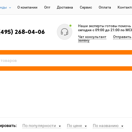
енды
О компании
Опт
Доставка
Сервис
Оплата
Контак
Наши эксперты готовы помочь
сегодня c 09:00 до 21:00 по МС
(495) 268-04-06
Чат консультант
Отправить
заявку
ировать:
По популярности
По цене
По названию