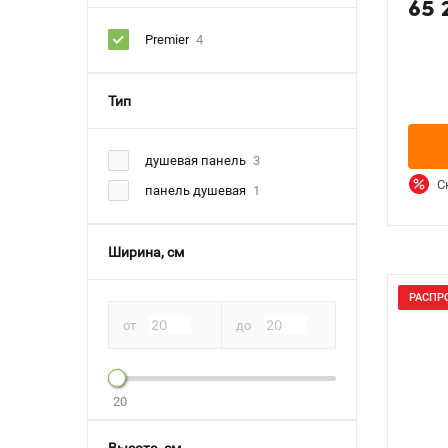
65 
Premier
4
Тип
душевая панель
3
С
панель душевая
1
Ширина, см
РАСПР
от
до
20