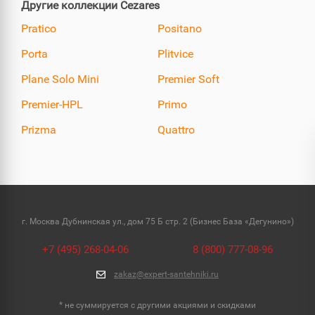
Другие коллекции Cezares
Pratico
Positano
Porta
Plitvice
Plane Solo Mini
Premier Soft
Premier-HPL
Primo
Prizma
Quattro
г. Москва Дубнинская ул., дом 75 Б стр. 2 (Бизнес База «Дегунино»)
+7 (495) 268-04-06
8 (800) 777-08-96
zakaz@expert-santehniki.ru
* не суммируется с другими акциями и скидками