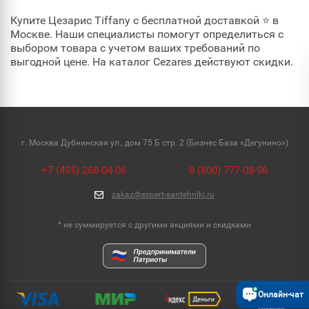
Купите Цезарис Tiffany с бесплатной доставкой ⭐ в
Москве. Наши специалисты помогут определиться с
выбором товара с учетом ваших требований по
выгодной цене. На каталог Cezares действуют скидки.
г. Москва Дубнинская ул., дом 75 Б стр. 2 (Бизнес База «Дегунино»)
+7 (495) 268-04-06
8 (800) 777-08-96
zakaz@expert-santehniki.ru
* не суммируется с другими акциями и скидками
Онлайн-чат