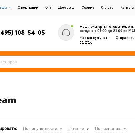
енды
О компании
Опт
Доставка
Сервис
Оплата
Контак
Наши эксперты готовы помочь
сегодня c 09:00 до 21:00 по МС
(495) 108-54-05
Чат консультант
Отправить
заявку
eam
ировать:
По популярности
По цене
По названию