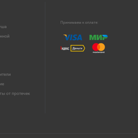
Принимаем к оплате:
уша
анной
ители
ие
ты от протечек