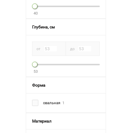
40
Глубина, см
от
до
53
Форма
овальная
1
Материал