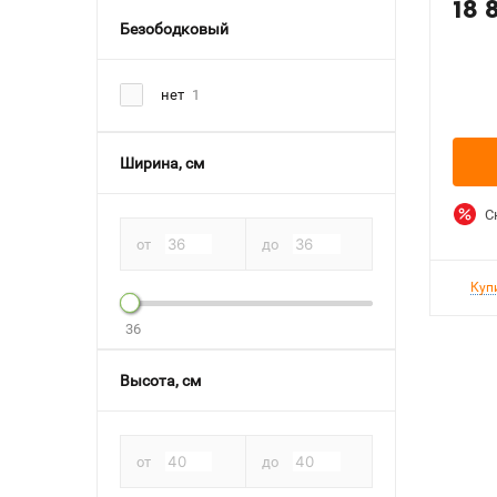
18 
Безободковый
нет
1
Ширина, см
С
от
до
Куп
36
Высота, см
от
до