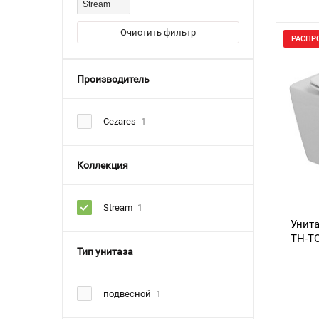
Stream
Очистить фильтр
РАСПР
Производитель
Cezares
1
Коллекция
Stream
1
Унита
TH-T
Тип унитаза
подвесной
1