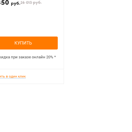
850
26 013
руб.
руб.
КУПИТЬ
кидка при заказе онлайн
20%
*
ить в один клик