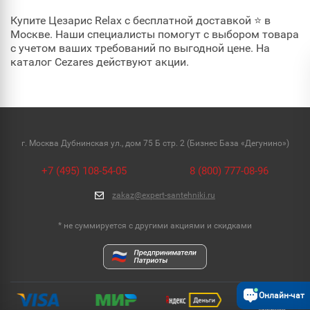
Купите Цезарис Relax с бесплатной доставкой ⭐ в
Москве. Наши специалисты помогут с выбором товара
с учетом ваших требований по выгодной цене. На
каталог Cezares действуют акции.
г. Москва Дубнинская ул., дом 75 Б стр. 2 (Бизнес База «Дегунино»)
+7 (495) 108-54-05
8 (800) 777-08-96
zakaz@expert-santehniki.ru
* не суммируется с другими акциями и скидками
Онлайн-чат