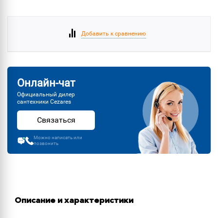
Добавить к сравнению
Онлайн-чат
Официальный дилер
сантехники Cezares
Связаться
Можно написать или
позвонить
Описание и характеристики