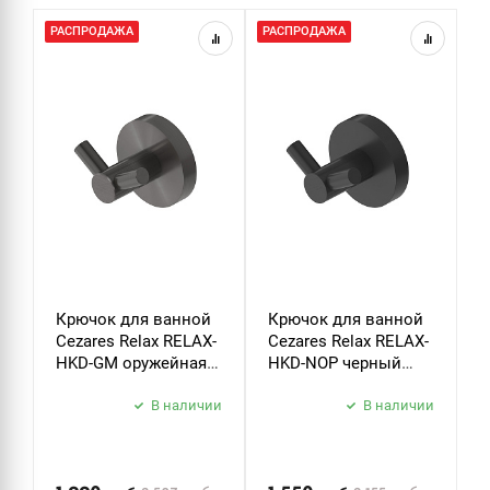
РАСПРОДАЖА
РАСПРОДАЖА
Р
Крючок для ванной
Крючок для ванной
Д
Cezares Relax RELAX-
Cezares Relax RELAX-
т
HKD-GM оружейная
HKD-NOP черный
C
сталь
матовый
P
В наличии
В наличии
б
з