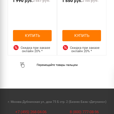
1 990
1 550
2 587
руб.
2 155
руб.
руб.
руб.
КУПИТЬ
КУПИТЬ
Скидка при заказе
Скидка при заказе
онлайн
20%
*
онлайн
20%
*
г. Москва Дубнинская ул., дом 75 Б стр. 2 (Бизнес База «Дегунино»)
+7 (495) 268-04-06
8 (800) 777-08-96