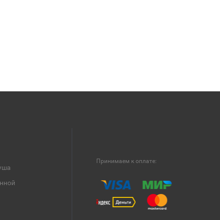
Принимаем к оплате:
уша
анной