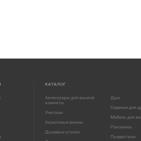
Я
КАТАЛОГ
и
Аксессуары для ванной
Душ
комнаты
Сиденье для д
Унитазы
Мебель для в
Акриловые ванны
Раковины
Душевые уголки
е
Пьедесталы