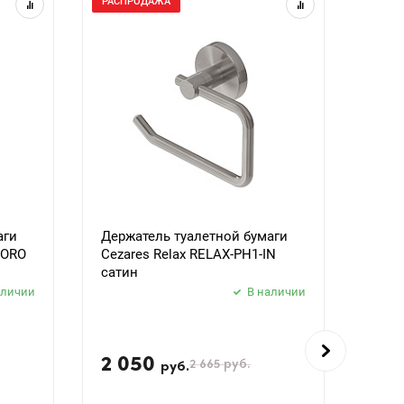
РАСПРОДАЖА
РАСП
аги
Держатель туалетной бумаги
Держ
BORO
Cezares Relax RELAX-PH1-IN
Ceza
сатин
черн
аличии
В наличии
2 050
2 
2 665
руб.
руб.