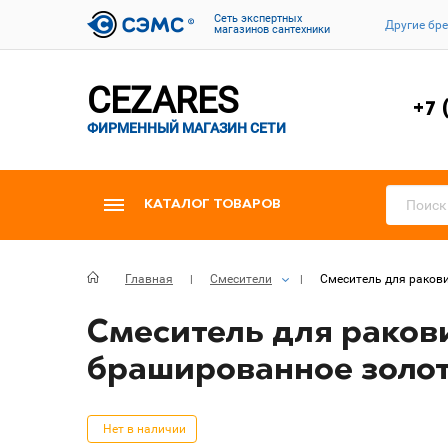
Cеть экспертных
Другие бр
магазинов сантехники
CEZARES
+7 
ФИРМЕННЫЙ МАГАЗИН СЕТИ
КАТАЛОГ ТОВАРОВ
Главная
Смесители
Смеситель для ракови
Смеситель для раков
брашированное золо
Нет в наличии