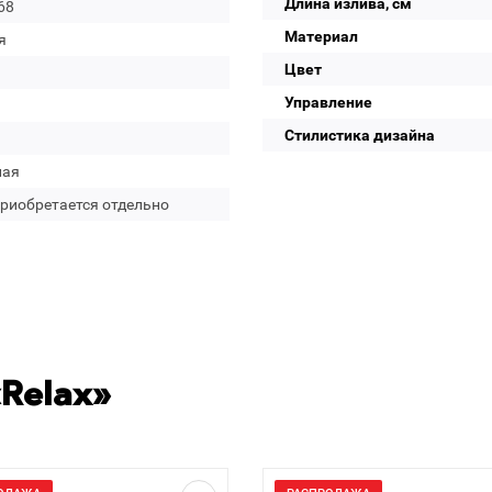
Длина излива, см
68
Материал
я
Цвет
Управление
Стилистика дизайна
лая
приобретается отдельно
Relax»