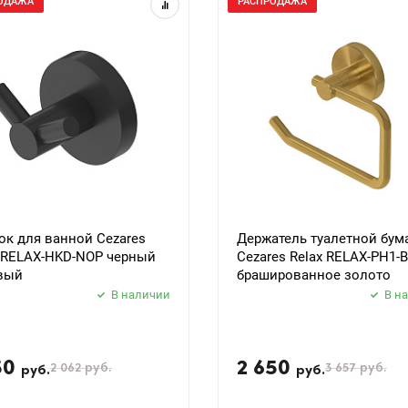
ОДАЖА
РАСПРОДАЖА
к для ванной Cezares
Держатель туалетной бум
x RELAX-HKD-NOP черный
Cezares Relax RELAX-PH1-
вый
брашированное золото
В наличии
В н
50
2 650
2 062
руб.
3 657
руб.
руб.
руб.