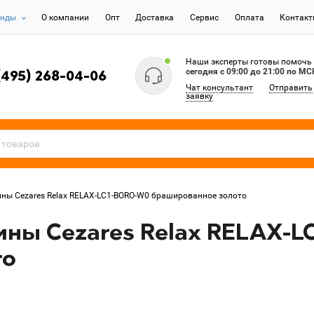
енды
О компании
Опт
Доставка
Сервис
Оплата
Контак
Наши эксперты готовы помочь
сегодня c 09:00 до 21:00 по МС
(495) 268-04-06
Чат консультант
Отправить
заявку
ны Cezares Relax RELAX-LC1-BORO-W0 брашированное золото
ины Cezares Relax RELAX-
то