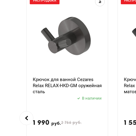
РАСПРОДАЖА
РАСПР
Крючок для ванной Cezares
Крючо
Relax RELAX-HKD-GM оружейная
Rela
сталь
мато
В наличии
1 990
1 5
2 766
руб.
руб.