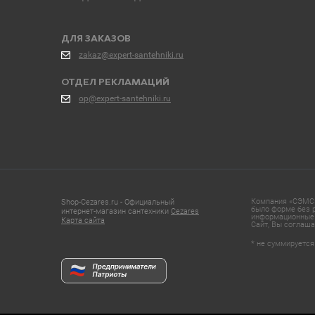
ДЛЯ ЗАКАЗОВ
zakaz@expert-santehniki.ru
ОТДЕЛ РЕКЛАМАЦИЙ
op@expert-santehniki.ru
Компания «СЭМС»
Shop-Cezares.ru - Официальный
было форме без р
интернет-магазин сантехники
Cezares
информационные 
Карта сайта
Сайт, Вы соглаша
* не суммируется