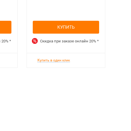
КУПИТЬ
н
20%
*
Скидка при заказе онлайн
20%
*
Ск
Купить в один клик
Куп