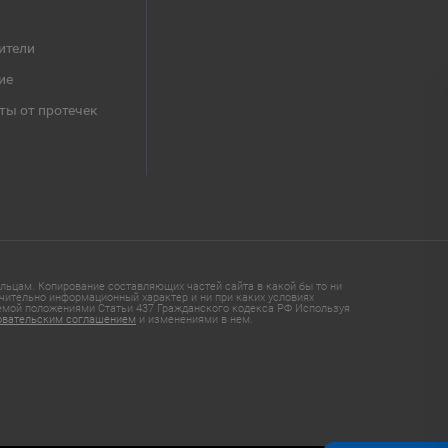
ители
ие
ты от протечек
ьцам. Копирование составляющих частей сайта в какой бы то ни
чительно информационный характер и ни при каких условиях
яемой положениями Статьи 437 Гражданского кодекса РФ Используя
овательским соглашением
и изменениями в нем.