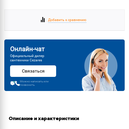
Добавить к сравнению
Онлайн-чат
Официальный дилер
сантехники Cezares
Связаться
Можно написать или
позвонить
Описание и характеристики