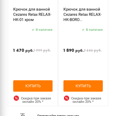
Крючок для ванной
Крючок для ванной
Д
Cezares Relax RELAX-
Cezares Relax RELAX-
т
HK-01 хром
HK-BORO
C
брашированное
P
В наличии
золото
В наличии
б
з
1 470
1 890
1 999
руб.
2 646
руб.
руб.
руб.
р
КУПИТЬ
КУПИТЬ
Скидка при заказе
Скидка при заказе
онлайн
20%
*
онлайн
20%
*