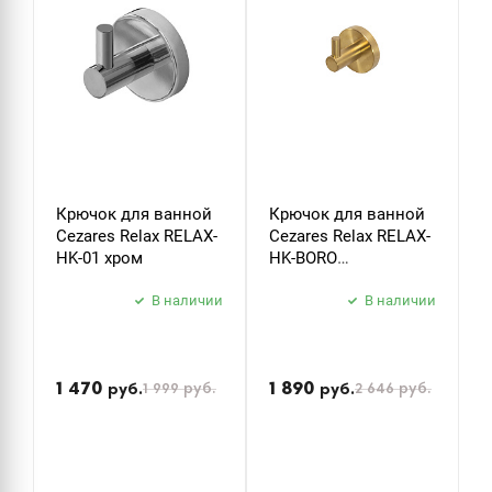
Крючок для ванной
Крючок для ванной
Д
Cezares Relax RELAX-
Cezares Relax RELAX-
т
HK-01 хром
HK-BORO
C
брашированное
P
В наличии
золото
В наличии
б
з
1 470
1 890
1 999
руб.
2 646
руб.
руб.
руб.
р