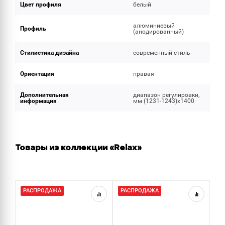
Цвет профиля
белый
алюминиевый
Профиль
(анодированный)
Стилистика дизайна
современный стиль
Ориентация
правая
Дополнительная
диапазон регулировки,
информация
мм (1231-1243)х1400
Товары из коллекции «Relax»
РАСПРОДАЖА
РАСПРОДАЖА
Р