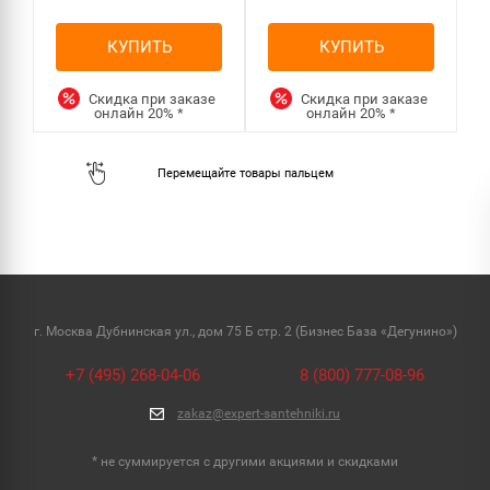
КУПИТЬ
КУПИТЬ
Скидка при заказе
Скидка при заказе
онлайн
20%
*
онлайн
20%
*
г. Москва Дубнинская ул., дом 75 Б стр. 2 (Бизнес База «Дегунино»)
+7 (495) 268-04-06
8 (800) 777-08-96
zakaz@expert-santehniki.ru
* не суммируется с другими акциями и скидками