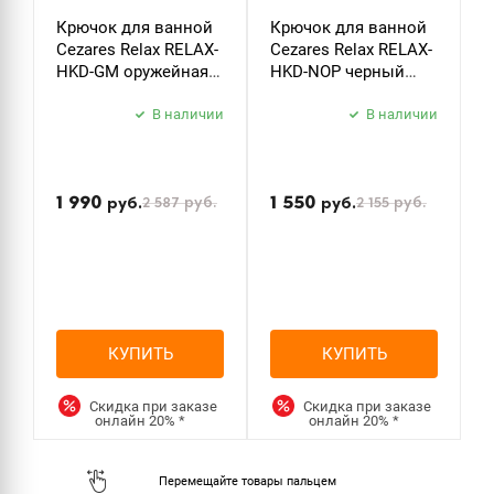
Крючок для ванной
Крючок для ванной
Д
Cezares Relax RELAX-
Cezares Relax RELAX-
т
HKD-GM оружейная
HKD-NOP черный
C
сталь
матовый
P
В наличии
В наличии
б
з
1 990
1 550
2 587
руб.
2 155
руб.
руб.
руб.
КУПИТЬ
КУПИТЬ
Скидка при заказе
Скидка при заказе
онлайн
20%
*
онлайн
20%
*