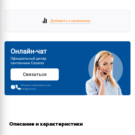
Добавить к сравнению
Онлайн-чат
Официальный дилер
сантехники Cezares
Связаться
Можно написать или
позвонить
Описание и характеристики