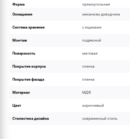
Форма
прямоугольная
Оснащение
механизм доводчика
Система хранения
с ящиками
Монтаж
подвесной
Поверхность
матовая
Покрытие корпуса
пленка
Покрытие фасада
пленка
Материал
МДФ
Цвет
коричневый
Стилистика дизайна
современный стиль