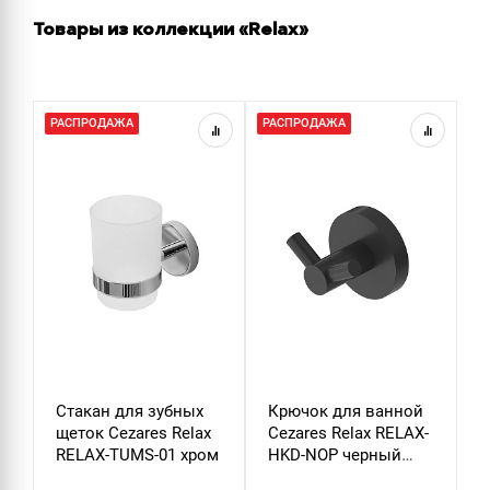
Товары из коллекции «Relax»
РАСПРОДАЖА
РАСПРОДАЖА
Р
Стакан для зубных
Крючок для ванной
Д
щеток Cezares Relax
Cezares Relax RELAX-
т
RELAX-TUMS-01 хром
HKD-NOP черный
C
матовый
P