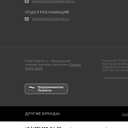
zakaz@expert-santehniki.ru
ОТДЕЛ РЕКЛАМАЦИЙ
op@expert-santehniki.ru
Компания «СЭМС»
Shop-Cezares.ru - Официальный
было форме без р
интернет-магазин сантехники
Cezares
информационные 
Карта сайта
Сайт, Вы соглаша
* не суммируется
ДРУГИЕ БРЕНДЫ:
Geb