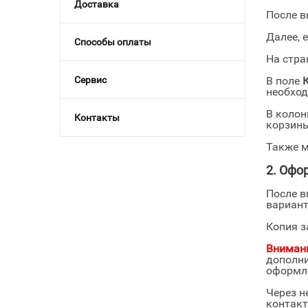
Доставка
После в
Далее, 
Способы оплаты
На стр
В поле
Сервис
необхо
В коло
Контакты
корзины
Также м
2. Офо
После в
вариант
Копия з
Вниман
дополни
оформле
Через н
контакт