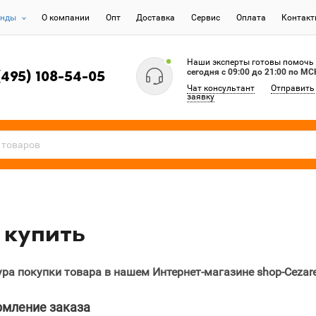
енды
О компании
Опт
Доставка
Сервис
Оплата
Контак
Наши эксперты готовы помочь
сегодня c 09:00 до 21:00 по МС
(495) 108-54-05
Чат консультант
Отправить
заявку
 купить
ра покупки товара в нашем Интернет-магазине shop-Cezares
рмление заказа