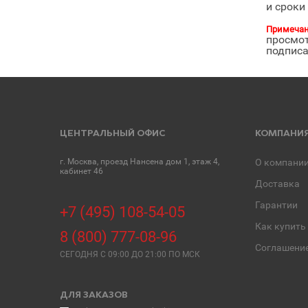
и сроки
Примеча
просмот
подписа
ЦЕНТРАЛЬНЫЙ ОФИС
КОМПАНИ
г. Москва, проезд Нансена дом 1, этаж 4,
О компани
кабинет 46
Доставка
Гарантии
+7 (495) 108-54-05
Как купить
8 (800) 777-08-96
Соглашени
СЕГОДНЯ C 09:00 ДО 21:00 ПО МСК
ДЛЯ ЗАКАЗОВ