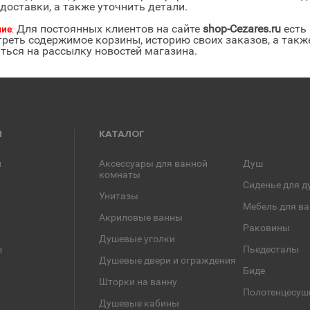
 доставки, а также уточнить детали.
Для постоянных клиентов на сайте
shop-Cezares.ru
есть
ние
:
реть содержимое корзины, историю своих заказов, а также
ться на рассылку новостей магазина.
Я
КАТАЛОГ
и
Аксессуары для ванной
Душ
комнаты
Сиденье для д
Унитазы
Мебель для в
Акриловые ванны
Раковины
Душевые уголки
е
Пьедесталы
Душевые двери и ограждения
Биде
Шторки на ванну
Полотенцесуш
Душевые кабины