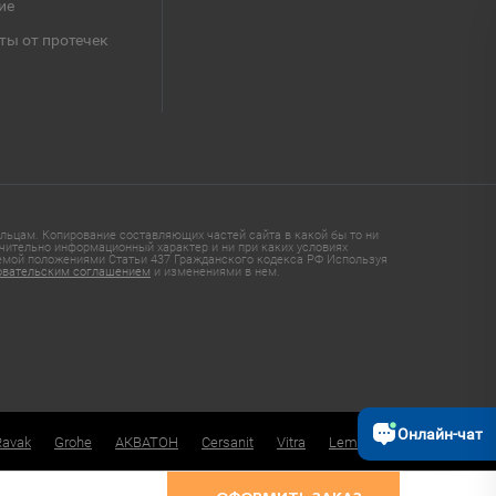
ие
ты от протечек
ьцам. Копирование составляющих частей сайта в какой бы то ни
чительно информационный характер и ни при каких условиях
яемой положениями Статьи 437 Гражданского кодекса РФ Используя
овательским соглашением
и изменениями в нем.
Онлайн-чат
Ravak
Grohe
АКВАТОН
Cersanit
Vitra
Lemark