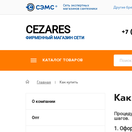
Cеть экспертных
Другие бр
магазинов сантехники
CEZARES
+7 
ФИРМЕННЫЙ МАГАЗИН СЕТИ
КАТАЛОГ ТОВАРОВ
Главная
Как купить
Как
О компании
Процеду
Опт
шагов.
1. Офо