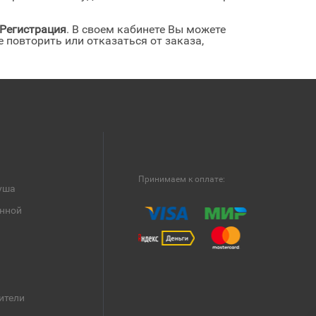
Регистрация
. В своем кабинете Вы можете
 повторить или отказаться от заказа,
Принимаем к оплате:
уша
анной
ители