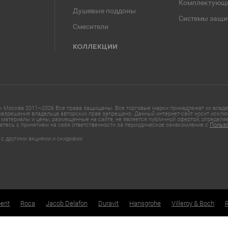
Комплектующ
Душевые поддоны
Системы защи
Смесители
КОЛЛЕКЦИИ
 Москва 2011—2026 Все права защищены. Все торговые марки принадлежат их владел
азрешения владельца авторских прав запрещено. Данный интернет-сайт носит исклю
материалы и цены, размещенные на сайте, не является публичной офертой, определ
етесь с принятием на себя ответственности за периодическое ознакомление с
Польз
 с другими акциями и скидками
erit
Roca
Jacob Delafon
Duravit
Hansgrohe
Villeroy & Boch