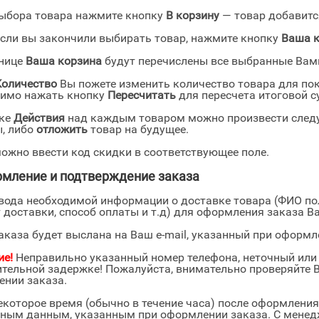
ыбора товара нажмите кнопку
В корзину
— товар добавитс
если вы закончили выбирать товар, нажмите кнопку
Ваша 
анице
Ваша корзина
будут перечислены все выбранные Вам
Количество
Вы пожете изменить количество товара для пок
димо нажать кнопку
Пересчитать
для пересчета итоговой с
нке
Действия
над каждым товаром можно произвести след
, либо
отложить
товар на будущее.
ожно ввести код скидки в соответствующее поле.
рмление и подтверждение заказа
вода необходимой информации о доставке товара (ФИО пол
 доставки, способ оплаты и т.д) для оформления заказа 
аказа будет выслана на Ваш e-mail, указанный при оформл
ие!
Неправильно указанный номер телефона, неточный или 
тельной задержке! Пожалуйста, внимательно проверяйте 
нии заказа.
екоторое время (обычно в течение часа) после оформления
ным данным, указанным при оформлении заказа. С менед