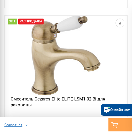
ХИТ
РАСПРОДАЖА
Смеситель Cezares Elite ELITE-LSM1-02-Bi для
раковины
Онлайн-чат
Ширина, см: 5.8
Связаться
Глубина, см: 13.9