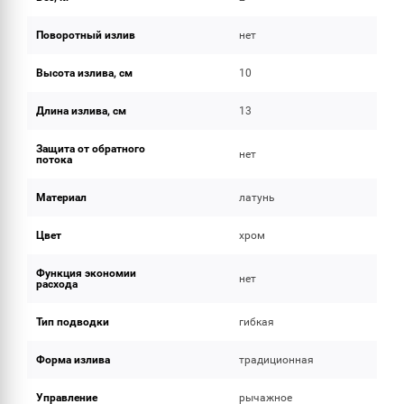
Поворотный излив
нет
Высота излива, см
10
Длина излива, см
13
Защита от обратного
нет
потока
Материал
латунь
Цвет
хром
Функция экономии
нет
расхода
Тип подводки
гибкая
Форма излива
традиционная
Управление
рычажное