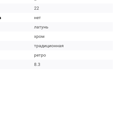
22
а
нет
латунь
хром
традиционная
ретро
8.3