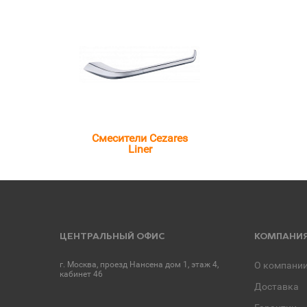
Смесители Cezares
Liner
ЦЕНТРАЛЬНЫЙ ОФИС
КОМПАНИ
г. Москва, проезд Нансена дом 1, этаж 4,
О компани
кабинет 46
Доставка