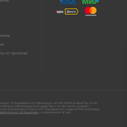
анной
ители
ие
ты от протечек
ьцам. Копирование составляющих частей сайта в какой бы то ни
чительно информационный характер и ни при каких условиях
яемой положениями Статьи 437 Гражданского кодекса РФ Используя
овательским соглашением
и изменениями в нем.