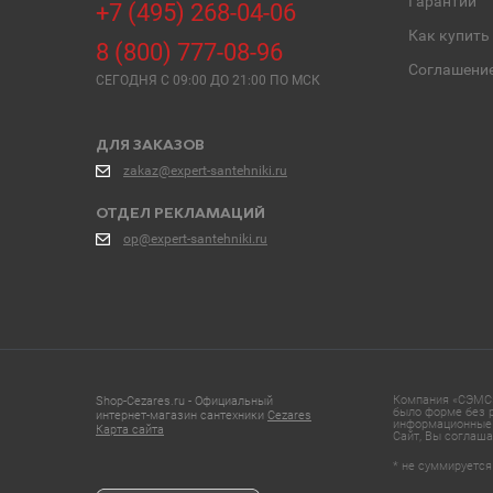
Гарантии
+7 (495) 268-04-06
Как купить
8 (800) 777-08-96
Соглашени
СЕГОДНЯ C 09:00 ДО 21:00 ПО МСК
ДЛЯ ЗАКАЗОВ
zakaz@expert-santehniki.ru
ОТДЕЛ РЕКЛАМАЦИЙ
op@expert-santehniki.ru
Компания «СЭМС»
Shop-Cezares.ru - Официальный
было форме без р
интернет-магазин сантехники
Cezares
информационные 
Карта сайта
Сайт, Вы соглаша
* не суммируется