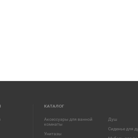
Я
КАТАЛОГ
и
Аксессуары для ванной
Душ
комнаты
Сиденье для д
Унитазы