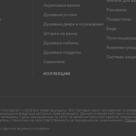
Мебель для в
Акриловые ванны
Раковины
Душевые уголки
е
Пьедесталы
Душевые двери и ограждения
Биде
Шторки на ванну
Полотенцесуш
Душевые кабины
Комплектующ
Душевые поддоны
Системы защи
Смесители
КОЛЛЕКЦИИ
 Москва 2011—2026 Все права защищены. Все торговые марки принадлежат их владел
азрешения владельца авторских прав запрещено. Данный интернет-сайт носит исклю
материалы и цены, размещенные на сайте, не является публичной офертой, определ
етесь с принятием на себя ответственности за периодическое ознакомление с
Польз
 с другими акциями и скидками