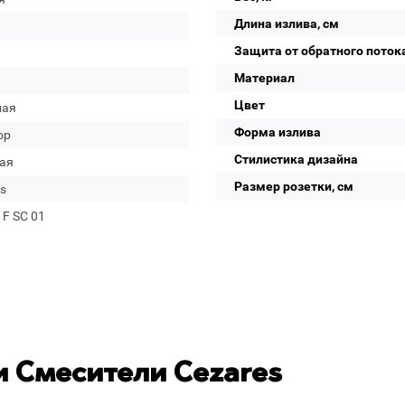
Длина излива, см
Защита от обратного поток
Материал
Цвет
лая
Форма излива
ор
Стилистика дизайна
ая
Размер розетки, см
s
 F SC 01
 Смесители Cezares