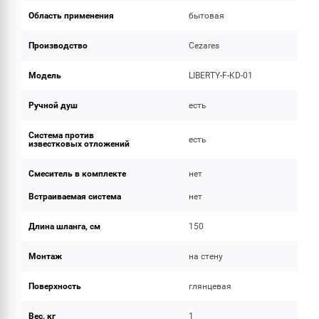
Область применения
бытовая
Производство
Cezares
Модель
LIBERTY-F-KD-01
Ручной душ
есть
Система против
есть
известковых отложений
Смеситель в комплекте
нет
Встраиваемая система
нет
Длина шланга, см
150
Монтаж
на стену
Поверхность
глянцевая
Вес, кг
1