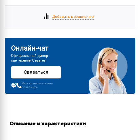
Добавить к сравнению
Онлайн-чат
Официальный дилер
сантехники Cezares
Связаться
Можно написать или
позвонить
Описание и характеристики