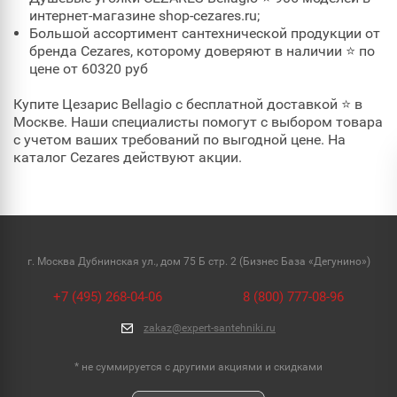
интернет-магазине shop-cezares.ru;
Большой ассортимент сантехнической продукции от
бренда Cezares, которому доверяют в наличии ⭐ по
цене от 60320 руб
Купите Цезарис Bellagio с бесплатной доставкой ⭐ в
Москве. Наши специалисты помогут с выбором товара
с учетом ваших требований по выгодной цене. На
каталог Cezares действуют акции.
г. Москва Дубнинская ул., дом 75 Б стр. 2 (Бизнес База «Дегунино»)
+7 (495) 268-04-06
8 (800) 777-08-96
zakaz@expert-santehniki.ru
* не суммируется с другими акциями и скидками