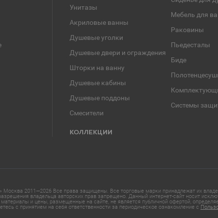
Унитазы
Мебель для в
Акриловые ванны
Раковины
Душевые уголки
е
Пьедесталы
Душевые двери и ограждения
Биде
Шторки на ванну
Полотенцесуш
Душевые кабины
Комплектующ
Душевые поддоны
Системы защи
Смесители
КОЛЛЕКЦИИ
 Москва 2011—2026 Все права защищены. Все торговые марки принадлежат их владел
азрешения владельца авторских прав запрещено. Данный интернет-сайт носит исклю
материалы и цены, размещенные на сайте, не является публичной офертой, определ
етесь с принятием на себя ответственности за периодическое ознакомление с
Польз