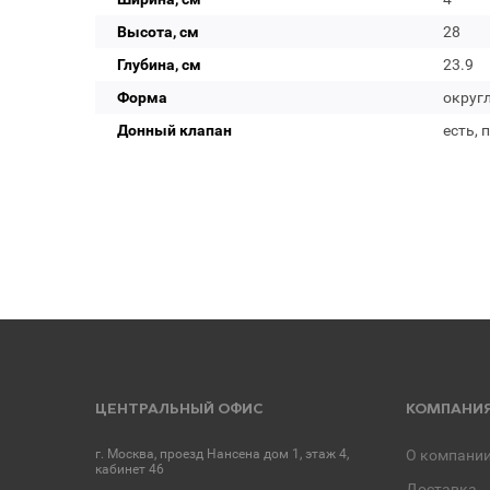
Высота, см
28
Глубина, см
23.9
Форма
округ
Донный клапан
есть, 
ЦЕНТРАЛЬНЫЙ ОФИС
КОМПАНИ
г. Москва, проезд Нансена дом 1, этаж 4,
О компани
кабинет 46
Доставка