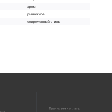
хром
рычажное
современный стиль
Принимаем к оплате:
уша