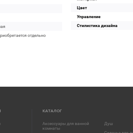
Цвет
Управление
Стилистика дизайна
лая
приобретается отдельно
Я
КАТАЛОГ
и
Аксессуары для ванной
Душ
комнаты
Сиденье для д