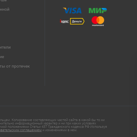
анной
ители
ие
ты от протечек
ьцам. Копирование составляющих частей сайта в какой бы то ни
чительно информационный характер и ни при каких условиях
яемой положениями Статьи 437 Гражданского кодекса РФ Используя
овательским соглашением
и изменениями в нем.