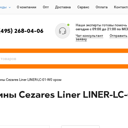
енды
О компании
Опт
Доставка
Сервис
Оплата
Контак
Наши эксперты готовы помочь
сегодня c 09:00 до 21:00 по МС
(495) 268-04-06
Чат консультант
Отправить
заявку
ны Cezares Liner LINER-LC-01-W0 хром
ны Cezares Liner LINER-LC