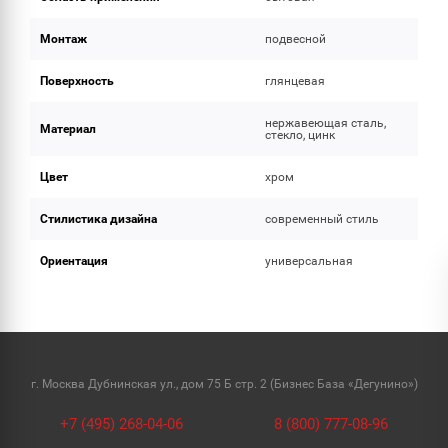
Монтаж
подвесной
Поверхность
глянцевая
нержавеющая сталь,
Материал
стекло, цинк
Цвет
хром
Стилистика дизайна
современный стиль
Ориентация
универсальная
г. Москва Дубнинская ул., дом 75 Б стр. 2 (Бизнес База «Дегунино»)
+7 (495) 268-04-06
8 (800) 777-08-96