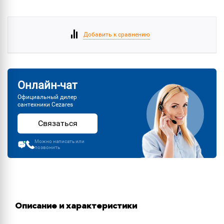
Добавить к сравнению
Онлайн-чат
Официальный дилер
сантехники Cezares
Связаться
Можно написать или
позвонить
Описание и характеристики