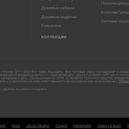
Полотенцесуш
Душевые кабины
Комплектующ
Душевые поддоны
Системы защи
Смесители
КОЛЛЕКЦИИ
 Москва 2011—2026 Все права защищены. Все торговые марки принадлежат их владел
азрешения владельца авторских прав запрещено. Данный интернет-сайт носит исклю
материалы и цены, размещенные на сайте, не является публичной офертой, определ
етесь с принятием на себя ответственности за периодическое ознакомление с
Польз
 с другими акциями и скидками
erit
Roca
Jacob Delafon
Duravit
Hansgrohe
Villeroy & Boch