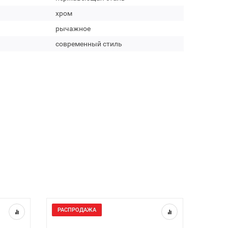
хром
рычажное
современный стиль
РАСПРОДАЖА
РАСП