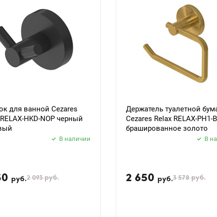
к для ванной Cezares
Держатель туалетной бум
x RELAX-HKD-NOP черный
Cezares Relax RELAX-PH1-
вый
брашированное золото
В наличии
В н
50
2 650
2 093
руб.
3 578
руб.
руб.
руб.