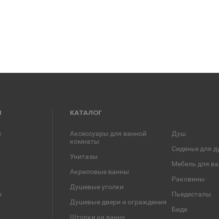
Я
КАТАЛОГ
и
Аксессуары для ванной
Душ
комнаты
Сиденье для д
Унитазы
Мебель для в
Акриловые ванны
Раковины
Душевые уголки
е
Пьедесталы
Душевые двери и ограждения
Биде
Шторки на ванну