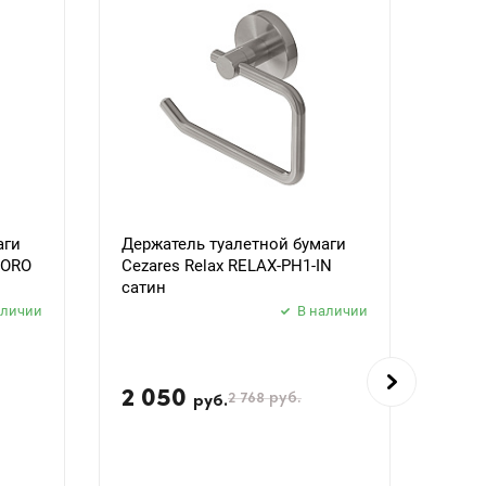
аги
Держатель туалетной бумаги
Держ
BORO
Cezares Relax RELAX-PH1-IN
Ceza
сатин
черн
аличии
В наличии
2 050
2 
2 768
руб.
руб.