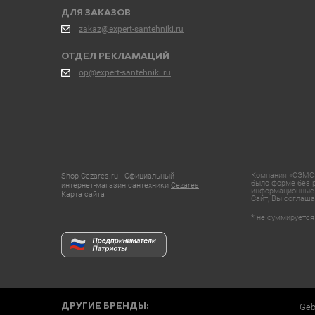
ДЛЯ ЗАКАЗОВ
zakaz@expert-santehniki.ru
ОТДЕЛ РЕКЛАМАЦИЙ
op@expert-santehniki.ru
Компания «СЭМС»
Shop-Cezares.ru - Официальный
было форме без р
интернет-магазин сантехники
Cezares
информационные 
Карта сайта
Сайт, Вы соглаша
* не суммируется
ДРУГИЕ БРЕНДЫ:
Geb