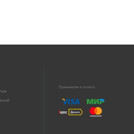
Принимаем к оплате:
уша
анной