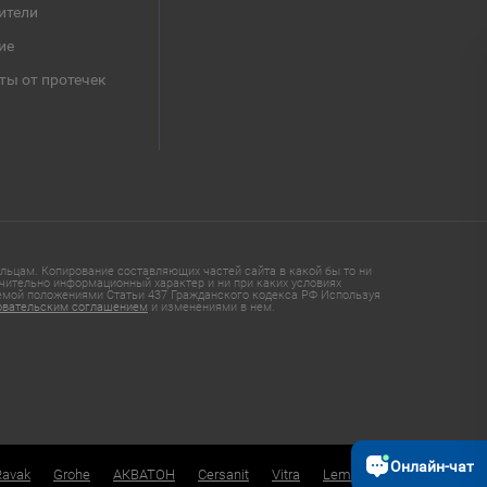
ители
ие
ты от протечек
ьцам. Копирование составляющих частей сайта в какой бы то ни
чительно информационный характер и ни при каких условиях
яемой положениями Статьи 437 Гражданского кодекса РФ Используя
овательским соглашением
и изменениями в нем.
Онлайн-чат
Ravak
Grohe
АКВАТОН
Cersanit
Vitra
Lemark