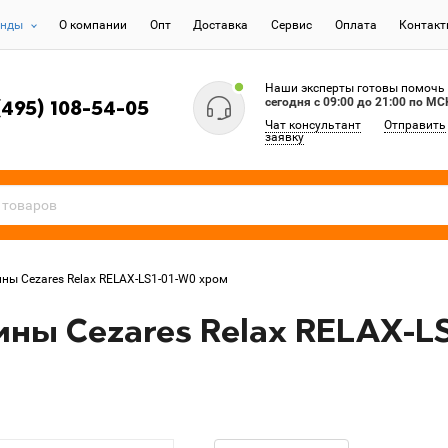
енды
О компании
Опт
Доставка
Сервис
Оплата
Контак
Наши эксперты готовы помочь
сегодня c 09:00 до 21:00 по МС
(495) 108-54-05
Чат консультант
Отправить
заявку
ны Cezares Relax RELAX-LS1-01-W0 хром
ны Cezares Relax RELAX-LS