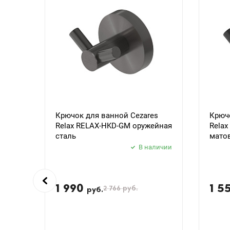
Крючок для ванной Cezares
Крючо
Relax RELAX-HKD-GM оружейная
Rela
сталь
мато
В наличии
1 990
1 5
2 766
руб.
руб.