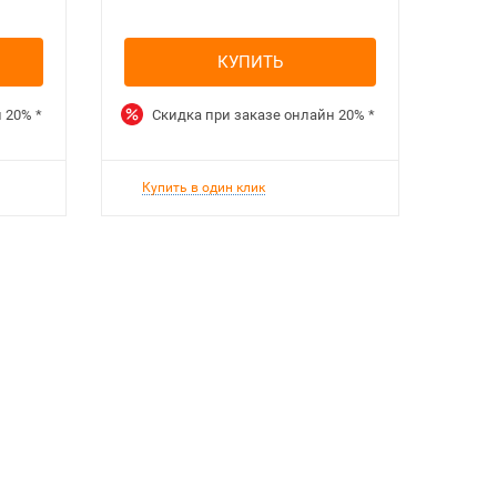
КУПИТЬ
н
20%
*
Скидка при заказе онлайн
20%
*
Ск
Купить в один клик
Куп