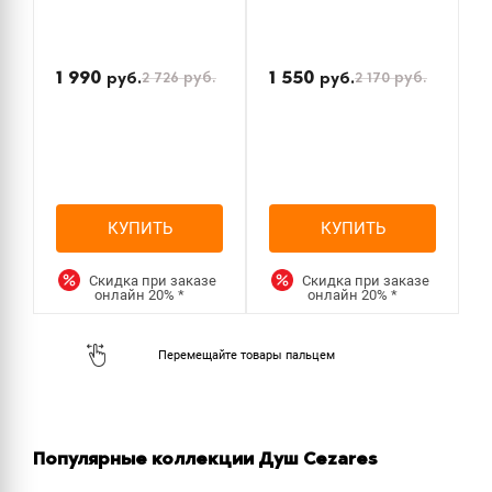
з
1 990
1 550
2 726
руб.
2 170
руб.
руб.
руб.
КУПИТЬ
КУПИТЬ
Скидка при заказе
Скидка при заказе
онлайн
20%
*
онлайн
20%
*
Популярные коллекции Душ Cezares