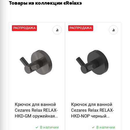
Товары из коллекции «Relax»
РАСПРОДАЖА
РАСПРОДАЖА
Р
Крючок для ванной
Крючок для ванной
Д
Cezares Relax RELAX-
Cezares Relax RELAX-
т
HKD-GM оружейная
HKD-NOP черный
C
сталь
матовый
P
В наличии
В наличии
б