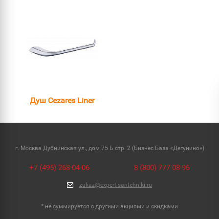
Душ Cezares Liner
г. Москва Дубнинская ул., дом 75 Б стр. 2 (Бизнес База «Дегунино»)
+7 (495) 268-04-06
8 (800) 777-08-96
zakaz@expert-santehniki.ru
* не суммируется с другими акциями и скидками