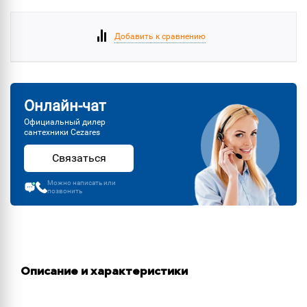
Добавить к сравнению
Онлайн-чат
Официальный дилер
сантехники Cezares
Связаться
Можно написать или
позвонить
Описание и характеристики