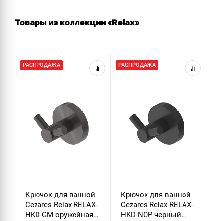
Товары из коллекции «Relax»
РАСПРОДАЖА
РАСПРОДАЖА
Р
Крючок для ванной
Крючок для ванной
Д
Cezares Relax RELAX-
Cezares Relax RELAX-
т
HKD-GM оружейная
HKD-NOP черный
C