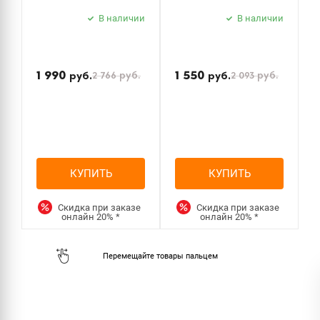
сталь
матовый
P
В наличии
В наличии
б
з
1 990
1 550
2 766
руб.
2 093
руб.
руб.
руб.
КУПИТЬ
КУПИТЬ
Скидка при заказе
Скидка при заказе
онлайн
20%
*
онлайн
20%
*