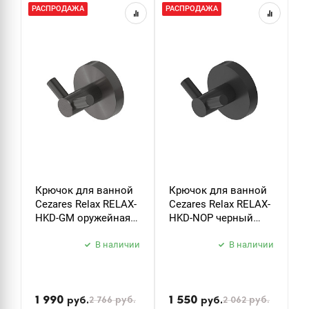
РАСПРОДАЖА
РАСПРОДАЖА
Р
Крючок для ванной
Крючок для ванной
Д
Cezares Relax RELAX-
Cezares Relax RELAX-
т
HKD-GM оружейная
HKD-NOP черный
C
сталь
матовый
P
В наличии
В наличии
б
з
1 990
1 550
2 766
руб.
2 062
руб.
руб.
руб.