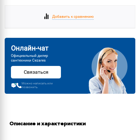
Добавить к сравнению
Онлайн-чат
Официальный дилер
сантехники Cezares
Связаться
Можно написать или
позвонить
Описание и характеристики