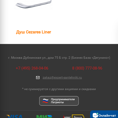
Душ Cezares Liner
г. Москва Дубнинская ул., дом 75 Б стр. 2 (Бизнес База «Дегунино»)
+7 (495) 268-04-06
8 (800) 777-08-96
zakaz@expert-santehniki.ru
* не суммируется с другими акциями и скидками
Онлайн-чат