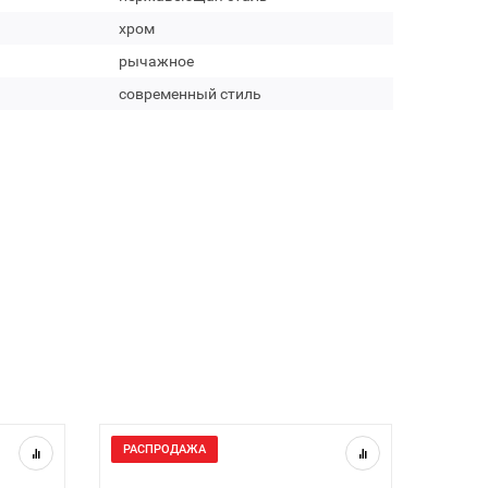
хром
рычажное
современный стиль
РАСПРОДАЖА
РАСП