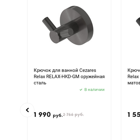
Крючок для ванной Cezares
Крючо
Relax RELAX-HKD-GM оружейная
Rela
сталь
мато
В наличии
1 990
1 5
2 766
руб.
руб.