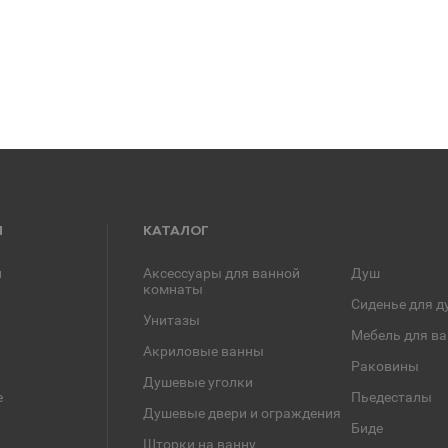
Я
КАТАЛОГ
и
Аксессуары для ванной
Душ
комнаты
Сиденье для д
Унитазы
Мебель для в
Акриловые ванны
Раковины
Душевые уголки
е
Пьедесталы
Душевые двери и ограждения
Биде
Шторки на ванну