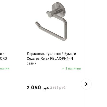
аги
Держатель туалетной бумаги
Держ
BORO
Cezares Relax RELAX-PH1-IN
Ceza
сатин
черн
аличии
В наличии
2 050
2 
2 665
руб.
руб.