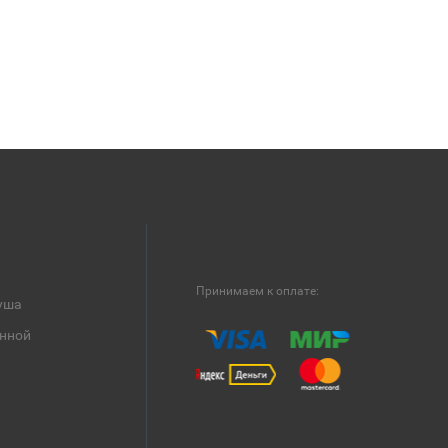
Принимаем к оплате:
уша
анной