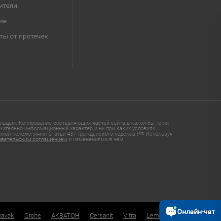
ители
ие
ты от протечек
ьцам. Копирование составляющих частей сайта в какой бы то ни
чительно информационный характер и ни при каких условиях
яемой положениями Статьи 437 Гражданского кодекса РФ Используя
овательским соглашением
и изменениями в нем.
Онлайн-чат
Ravak
Grohe
АКВАТОН
Cersanit
Vitra
Lemark