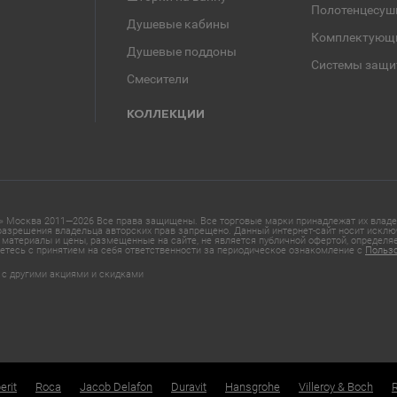
Полотенцесуш
Душевые кабины
Комплектующ
Душевые поддоны
Системы защи
Смесители
КОЛЛЕКЦИИ
 Москва 2011—2026 Все права защищены. Все торговые марки принадлежат их владел
азрешения владельца авторских прав запрещено. Данный интернет-сайт носит исклю
материалы и цены, размещенные на сайте, не является публичной офертой, определ
етесь с принятием на себя ответственности за периодическое ознакомление с
Польз
 с другими акциями и скидками
erit
Roca
Jacob Delafon
Duravit
Hansgrohe
Villeroy & Boch