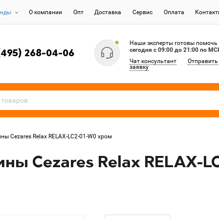
енды
О компании
Опт
Доставка
Сервис
Оплата
Контак
Наши эксперты готовы помочь
сегодня c 09:00 до 21:00 по МС
(495) 268-04-06
Чат консультант
Отправить
заявку
ны Cezares Relax RELAX-LC2-01-W0 хром
ины Cezares Relax RELAX-L