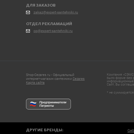
ДЛЯ ЗАКАЗОВ
zakaz@expert-santehniki.ru
ОТДЕЛ РЕКЛАМАЦИЙ
op@expert-santehniki.ru
Компания «СЭМС»
Shop-Cezares.ru - Официальный
было форме без р
интернет-магазин сантехники
Cezares
информационные 
Карта сайта
Сайт, Вы соглаша
* не суммируется
ДРУГИЕ БРЕНДЫ:
Geb