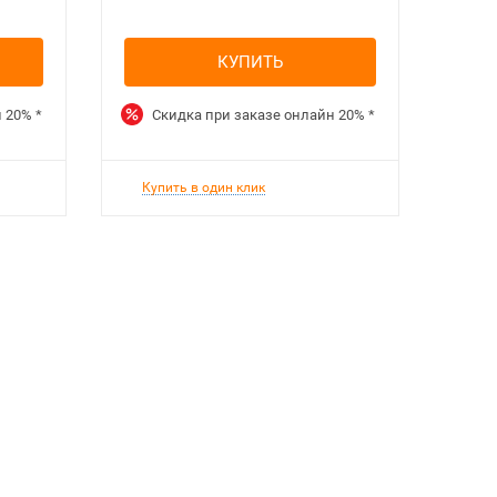
КУПИТЬ
н
20%
*
Скидка при заказе онлайн
20%
*
Ск
Купить в один клик
Куп