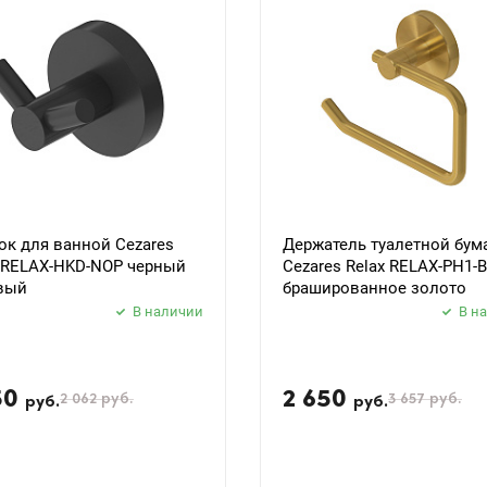
к для ванной Cezares
Держатель туалетной бум
x RELAX-HKD-NOP черный
Cezares Relax RELAX-PH1-
вый
брашированное золото
В наличии
В н
50
2 650
2 062
руб.
3 657
руб.
руб.
руб.