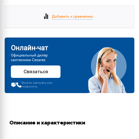
Добавить к сравнению
Онлайн-чат
Официальный дилер
сантехники Cezares
Связаться
Можно написать или
позвонить
Описание и характеристики