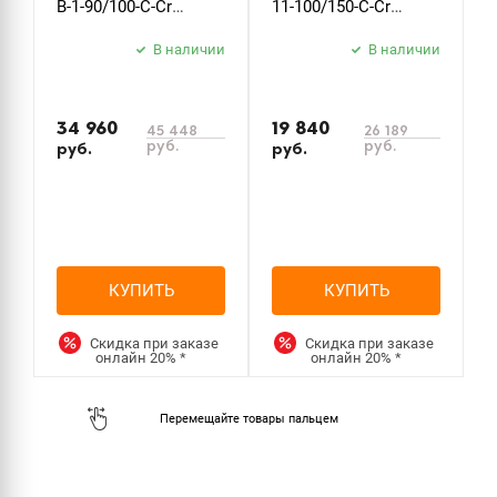
B-1-90/100-C-Cr
11-100/150-C-Cr
S
стекло прозрачное
стекло прозрачное
х
В наличии
В наличии
34 960
19 840
5
45 448
26 189
руб.
руб.
руб.
руб.
р
КУПИТЬ
КУПИТЬ
Скидка при заказе
Скидка при заказе
онлайн
20%
*
онлайн
20%
*