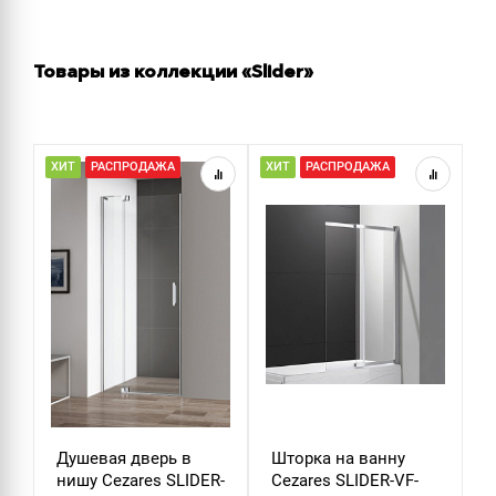
Товары из коллекции «Slider»
ХИТ
РАСПРОДАЖА
ХИТ
РАСПРОДАЖА
Р
Душевая дверь в
Шторка на ванну
Д
нишу Cezares SLIDER-
Cezares SLIDER-VF-
м