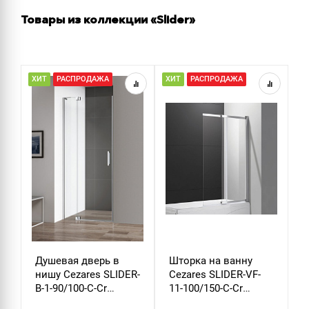
Товары из коллекции «Slider»
ХИТ
РАСПРОДАЖА
ХИТ
РАСПРОДАЖА
Р
Душевая дверь в
Шторка на ванну
Ш
нишу Cezares SLIDER-
Cezares SLIDER-VF-
C
B-1-90/100-C-Cr
11-100/150-C-Cr
S
стекло прозрачное
стекло прозрачное
C