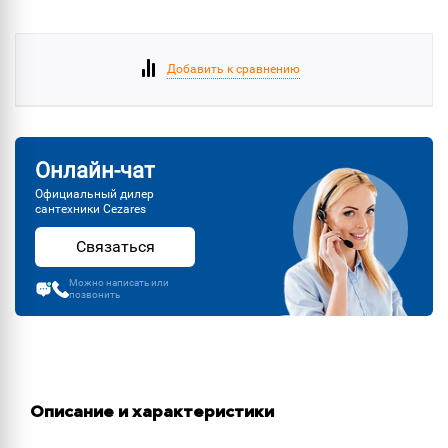
Добавить к сравнению
Онлайн-чат
Официальный дилер
сантехники Cezares
Связаться
Можно написать или
позвонить
Описание и характеристики