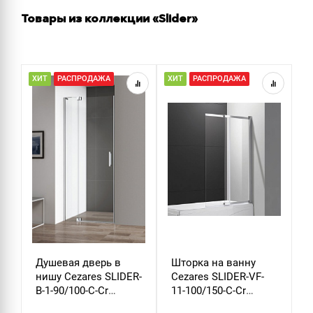
Товары из коллекции «Slider»
ХИТ
РАСПРОДАЖА
ХИТ
РАСПРОДАЖА
Р
Душевая дверь в
Шторка на ванну
Д
нишу Cezares SLIDER-
Cezares SLIDER-VF-
м
B-1-90/100-C-Cr
11-100/150-C-Cr
S
стекло прозрачное
стекло прозрачное
х