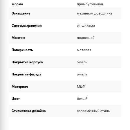
Форма
прямоугольная
Оснащение
механизм доводчика
Система хранения
с ящиками
Монтаж
подвесной
Поверхность
матовая
Покрытие корпуса
эмаль
Покрытие фасада
эмаль
Материал
МДФ
Цвет
белый
Стилистика дизайна
современный стиль