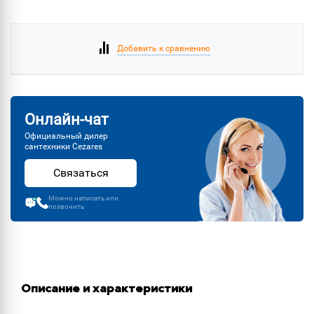
Добавить к сравнению
Онлайн-чат
Официальный дилер
сантехники Cezares
Связаться
Можно написать или
позвонить
Описание и характеристики