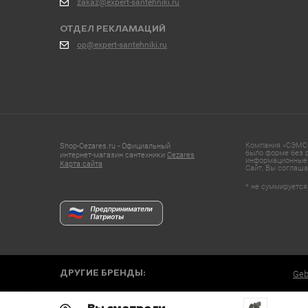
zakaz@expert-santehniki.ru
ОТДЕЛ РЕКЛАМАЦИЙ
op@expert-santehniki.ru
Компания «СЭМС»
Shop-Cezares.ru - Официальный
было форме без р
интернет-магазин сантехники
Cezares
информационные 
Карта сайта
Сайт, Вы соглаша
* не суммируется
ДРУГИЕ БРЕНДЫ:
Geb