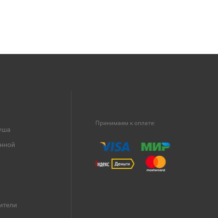
Принимаем к оплате:
уша
анной
ители