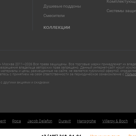
Комплектующ
Душевые поддоны
Системы защи
Смесители
КОЛЛЕКЦИИ
 Москва 2011—2026 Все права защищены. Все торговые марки принадлежат их владел
азрешения владельца авторских прав запрещено. Данный интернет-сайт носит исклю
материалы и цены, размещенные на сайте, не является публичной офертой, определ
етесь с принятием на себя ответственности за периодическое ознакомление с
Польз
 с другими акциями и скидками
erit
Roca
Jacob Delafon
Duravit
Hansgrohe
Villeroy & Boch