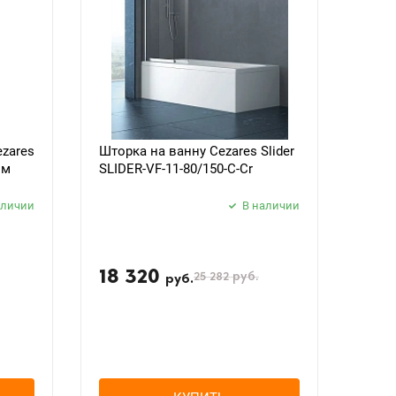
zares
Шторка на ванну Cezares Slider
ом
SLIDER-VF-11-80/150-C-Cr
аличии
В наличии
18 320
25 282
руб.
руб.