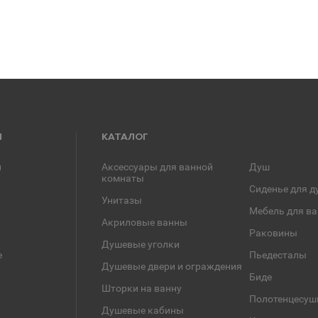
Я
КАТАЛОГ
и
Аксессуары для ванной
Душ
комнаты
Сиденье для д
Унитазы
Мебель для в
Акриловые ванны
Раковины
Душевые уголки
е
Пьедесталы
Душевые двери и ограждения
Биде
Шторки на ванну
Полотенцесуш
Душевые кабины