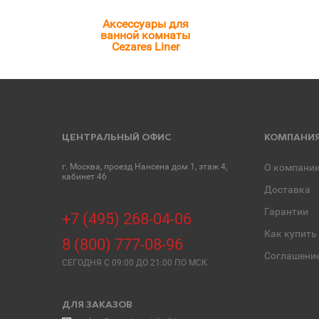
Аксессуары для
ванной комнаты
Cezares Liner
ЦЕНТРАЛЬНЫЙ ОФИС
КОМПАНИ
г. Москва, проезд Нансена дом 1, этаж 4,
О компани
кабинет 46
Доставка
Гарантии
+7 (495) 268-04-06
Как купить
8 (800) 777-08-96
Соглашени
СЕГОДНЯ C 09:00 ДО 21:00 ПО МСК
ДЛЯ ЗАКАЗОВ