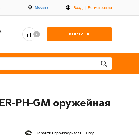
Вход
|
Регистрация
Москва
ты
К
КОРЗИНА
0
IDER-PH-GM оружейная
Гарантия производителя : 1 год