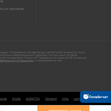
ие
ты от протечек
ьцам. Копирование составляющих частей сайта в какой бы то ни
чительно информационный характер и ни при каких условиях
яемой положениями Статьи 437 Гражданского кодекса РФ Используя
овательским соглашением
и изменениями в нем.
Онлайн-чат
Ravak
Grohe
АКВАТОН
Cersanit
Vitra
Lemark