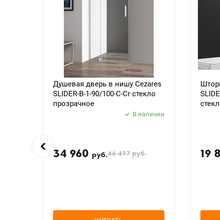
Душевая дверь в нишу Cezares
Шторк
SLIDER-B-1-90/100-C-Cr стекло
SLIDE
прозрачное
стекл
В наличии
34 960
19 
46 497
руб.
руб.