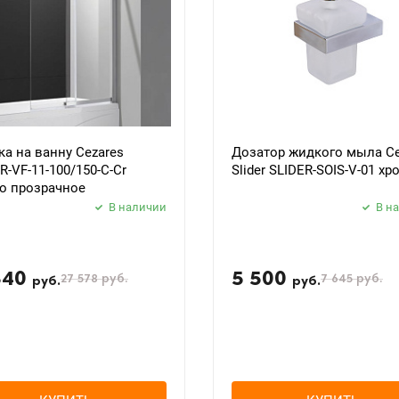
а на ванну Cezares
Дозатор жидкого мыла Ce
R-VF-11-100/150-C-Cr
Slider SLIDER-SOIS-V-01 хр
о прозрачное
В наличии
В н
840
5 500
27 578
руб.
7 645
руб.
руб.
руб.