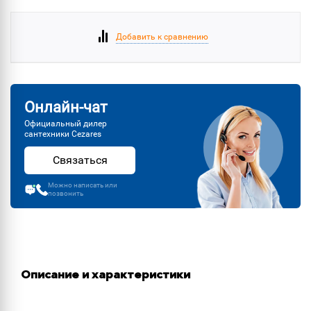
Добавить к сравнению
Онлайн-чат
Официальный дилер
сантехники Cezares
Связаться
Можно написать или
позвонить
Описание и характеристики