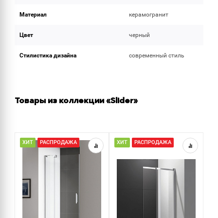
Материал
керамогранит
Цвет
черный
Стилистика дизайна
современный стиль
Товары из коллекции «Slider»
ХИТ
РАСПРОДАЖА
ХИТ
РАСПРОДАЖА
Р