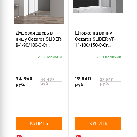
Душевая дверь в
Шторка на ванну
Д
нишу Cezares SLIDER-
Cezares SLIDER-VF-
м
B-1-90/100-C-Cr
11-100/150-C-Cr
S
стекло прозрачное
стекло прозрачное
х
В наличии
В наличии
34 960
19 840
46 497
27 578
руб.
руб.
руб.
руб.
КУПИТЬ
КУПИТЬ