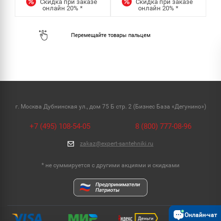
Скидка при заказе
Скидка при заказе
онлайн
20%
*
онлайн
20%
*
г. Москва Дубнинская ул., дом 75 Б стр. 2 (Бизнес База «Дегунино»)
+7 (495) 108-54-05
8 (800) 777-08-96
zakaz@expert-santehniki.ru
* не суммируется с другими акциями и скидками
Онлайн-чат