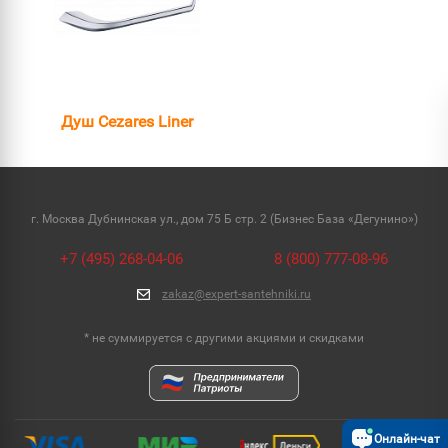
Душ Cezares Liner
г. Москва Дубнинская ул., дом 75 Б стр. 2 (Бизнес База «Дегунино»)
+7 (495) 268-04-06
8 (800) 777-08-96
zakaz@expert-santehniki.ru
* не суммируется с другими акциями и скидками
Онлайн-чат