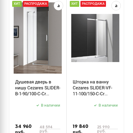
ХИТ
РАСПРОДАЖА
ХИТ
РАСПРОДАЖА
Р
Душевая дверь в
Шторка на ванну
Д
нишу Cezares SLIDER-
Cezares SLIDER-VF-
м
B-1-90/100-C-Cr
11-100/150-C-Cr
S
стекло прозрачное
стекло прозрачное
х
В наличии
В наличии
34 960
19 840
5
48 594
25 990
руб.
руб.
руб.
руб.
р