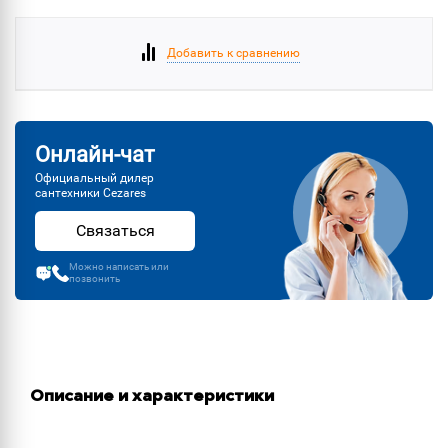
Добавить к сравнению
Онлайн-чат
Официальный дилер
сантехники Cezares
Связаться
Можно написать или
позвонить
Описание и характеристики