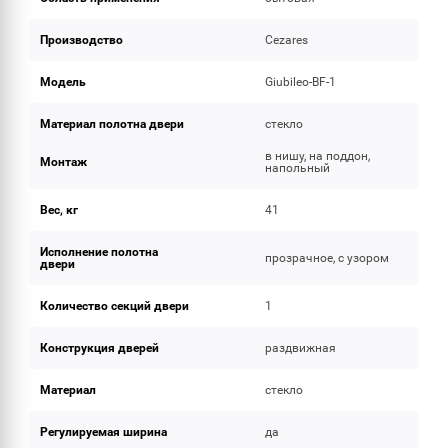
Производство
Cezares
Модель
Giubileo-BF-1
Материал полотна двери
стекло
в нишу, на поддон,
Монтаж
напольный
Вес, кг
41
Исполнение полотна
прозрачное, с узором
двери
Количество секций двери
1
Конструкция дверей
раздвижная
Материал
стекло
Регулируемая ширина
да