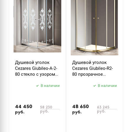
Душевой уголок
Душевой уголок
Д
Cezares Giubileo-A-2-
Cezares Giubileo-R2-
C
80 стекло с узором
80 прозрачное
9
хром
стекло золото
з
В наличии
В наличии
44 450
48 650
5
58 230
63 245
руб.
руб.
руб.
руб.
р