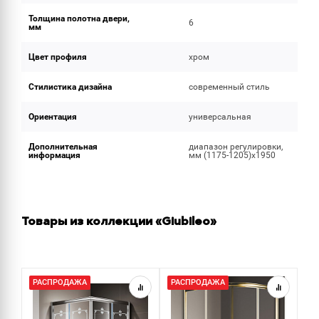
Толщина полотна двери,
6
мм
Цвет профиля
хром
Стилистика дизайна
современный стиль
Ориентация
универсальная
Дополнительная
диапазон регулировки,
информация
мм (1175-1205)x1950
Товары из коллекции «Giubileo»
РАСПРОДАЖА
РАСПРОДАЖА
Р