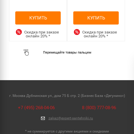
КУПИТЬ
КУПИТЬ
Скидка при заказе
Скидка при заказе
онлайн
20%
*
онлайн
20%
*
г. Москва Дубнинская ул., дом 75 Б стр. 2 (Бизнес База «Дегунино»)
+7 (495) 268-04-06
8 (800) 777-08-96
zakaz@expert-santehniki.ru
* не суммируется с другими акциями и скидками