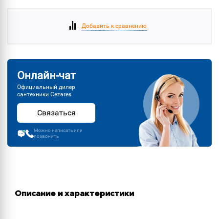
Добавить к сравнению
Онлайн-чат
Официальный дилер
сантехники Cezares
Связаться
Можно написать или
позвонить
Описание и характеристики