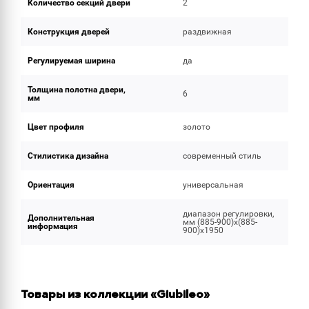
Количество секций двери
2
Конструкция дверей
раздвижная
Регулируемая ширина
да
Толщина полотна двери,
6
мм
Цвет профиля
золото
Стилистика дизайна
современный стиль
Ориентация
универсальная
диапазон регулировки,
Дополнительная
мм (885-900)x(885-
информация
900)x1950
Товары из коллекции «Giubileo»