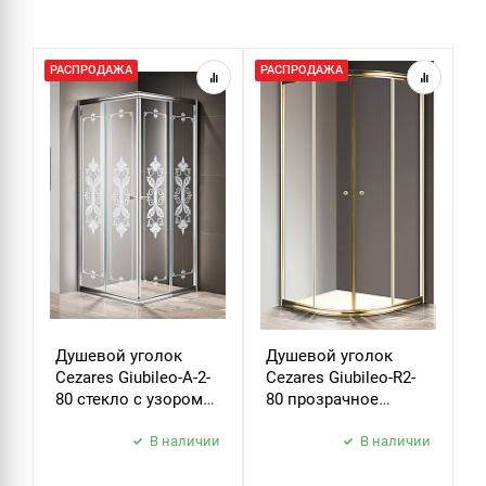
РАСПРОДАЖА
РАСПРОДАЖА
Р
Душевой уголок
Душевой уголок
Д
Cezares Giubileo-A-2-
Cezares Giubileo-R2-
C
80 стекло с узором
80 прозрачное
9
хром
стекло золото
з
В наличии
В наличии