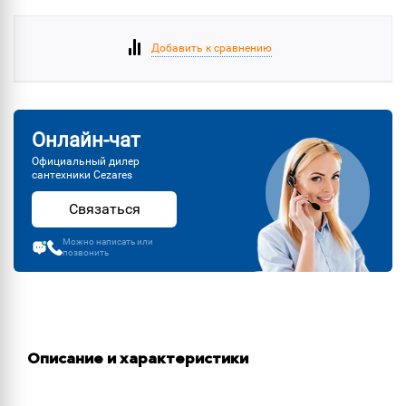
Добавить к сравнению
Онлайн-чат
Официальный дилер
сантехники Cezares
Связаться
Можно написать или
позвонить
Описание и характеристики