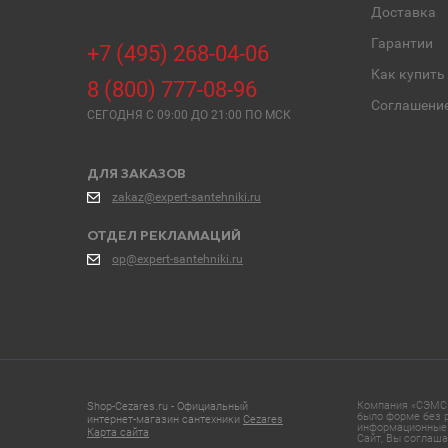
Доставка
Гарантии
+7 (495) 268-04-06
Как купить
8 (800) 777-08-96
Соглашени
СЕГОДНЯ C 09:00 ДО 21:00 ПО МСК
ДЛЯ ЗАКАЗОВ
zakaz@expert-santehniki.ru
ОТДЕЛ РЕКЛАМАЦИЙ
op@expert-santehniki.ru
Компания «СЭМС»
Shop-Cezares.ru - Официальный
было форме без р
интернет-магазин сантехники
Cezares
информационные 
Карта сайта
Сайт, Вы соглаша