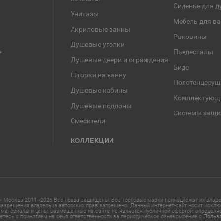
Сиденье для д
Унитазы
Мебель для в
Акриловые ванны
Раковины
Душевые уголки
е
Пьедесталы
Душевые двери и ограждения
Биде
Шторки на ванну
Полотенцесуш
Душевые кабины
Комплектующ
Душевые поддоны
Системы защи
Смесители
КОЛЛЕКЦИИ
 Москва 2011—2026 Все права защищены. Все торговые марки принадлежат их владел
азрешения владельца авторских прав запрещено. Данный интернет-сайт носит исклю
материалы и цены, размещенные на сайте, не является публичной офертой, определ
етесь с принятием на себя ответственности за периодическое ознакомление с
Польз