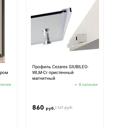
Профиль Cezares GIUBILEO-
ором
WLM-Cr пристенный
магнитный
аличии
В наличии
860
1 127
руб.
руб.