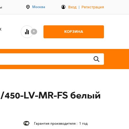
Вход
|
Регистрация
Москва
ты
К
КОРЗИНА
0
0/450-LV-MR-FS белый
Гарантия производителя : 1 год