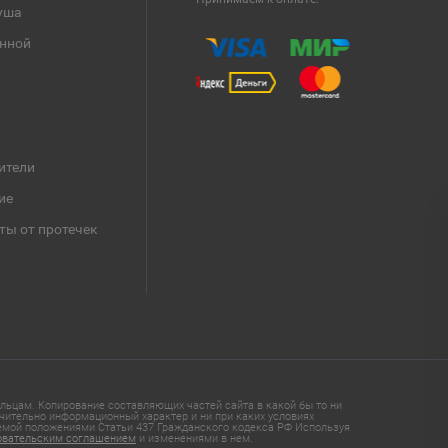
уша
анной
ители
ие
ты от протечек
ьцам. Копирование составляющих частей сайта в какой бы то ни
чительно информационный характер и ни при каких условиях
яемой положениями Статьи 437 Гражданского кодекса РФ Используя
овательским соглашением
и изменениями в нем.