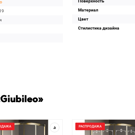
Поверхность
eo
Материал
19
Цвет
я
Стилистика дизайна
Giubileo»
ОДАЖА
РАСПРОДАЖА