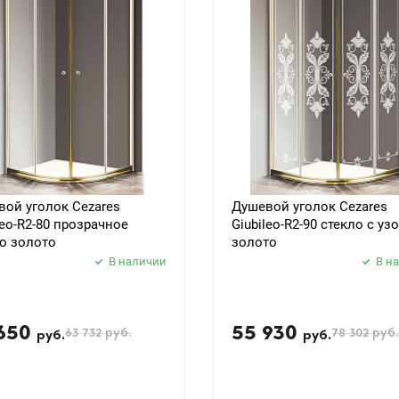
ой уголок Cezares
Душевой уголок Cezares
leo-R2-80 прозрачное
Giubileo-R2-90 стекло с уз
о золото
золото
В наличии
В н
 650
55 930
63 732
руб.
78 302
руб.
руб.
руб.