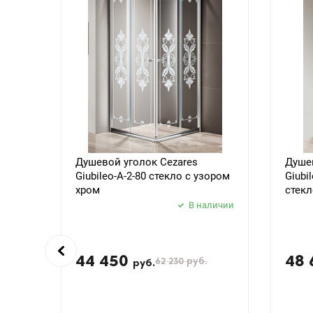
Душевой уголок Cezares
Душев
Giubileo-A-2-80 стекло с узором
Giubi
хром
стекл
В наличии
44 450
48
62 230
руб.
руб.