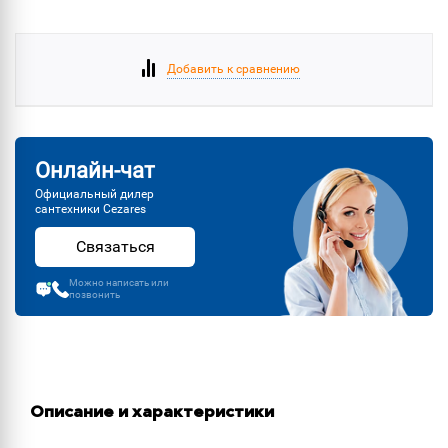
Добавить к сравнению
Онлайн-чат
Официальный дилер
сантехники Cezares
Связаться
Можно написать или
позвонить
Описание и характеристики