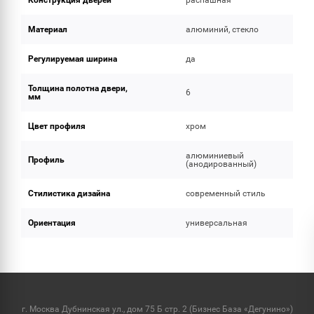
Конструкция дверей
распашная
Материал
алюминий, стекло
Регулируемая ширина
да
Толщина полотна двери,
6
мм
Цвет профиля
хром
алюминиевый
Профиль
(анодированный)
Стилистика дизайна
современный стиль
Ориентация
универсальная
г. Москва Дубнинская ул., дом 75 Б стр. 2 (Бизнес База «Дегунино»)