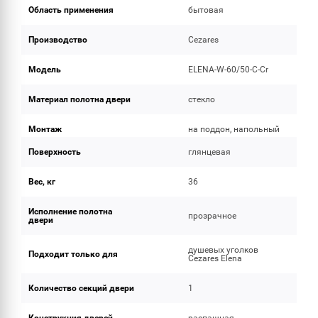
Область применения
бытовая
Производство
Cezares
Модель
ELENA-W-60/50-C-Cr
Материал полотна двери
стекло
Монтаж
на поддон, напольный
Поверхность
глянцевая
Вес, кг
36
Исполнение полотна
прозрачное
двери
душевых уголков
Подходит только для
Cezares Elena
Количество секций двери
1