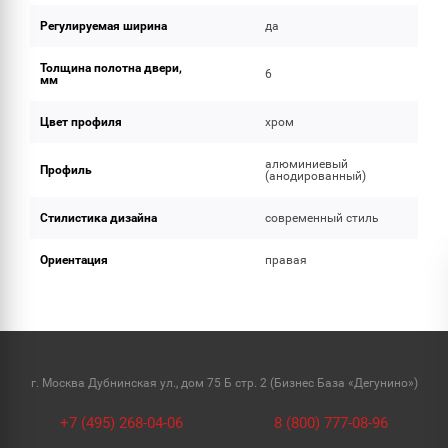
Регулируемая ширина
да
Толщина полотна двери,
6
мм
Цвет профиля
хром
алюминиевый
Профиль
(анодированный)
Стилистика дизайна
современный стиль
Ориентация
правая
г. Москва Дубнинская ул., дом 75 Б стр. 2 (Бизнес База «Дегунино»)
+7 (495) 268-04-06
8 (800) 777-08-96