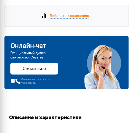
Добавить к сравнению
Онлайн-чат
Официальный дилер
сантехники Cezares
Связаться
Можно написать или
позвонить
Описание и характеристики