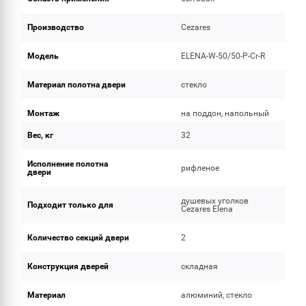
Производство
Cezares
Модель
ELENA-W-50/50-P-Cr-R
Материал полотна двери
стекло
Монтаж
на поддон, напольный
Вес, кг
32
Исполнение полотна
рифленое
двери
душевых уголков
Подходит только для
Cezares Elena
Количество секций двери
2
Конструкция дверей
складная
Материал
алюминий, стекло