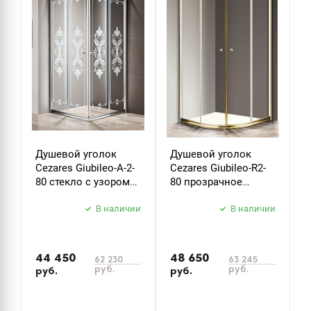
Душевой уголок
Душевой уголок
Д
Cezares Giubileo-A-2-
Cezares Giubileo-R2-
C
80 стекло с узором
80 прозрачное
9
хром
стекло золото
з
В наличии
В наличии
44 450
48 650
5
62 230
63 245
руб.
руб.
руб.
руб.
р