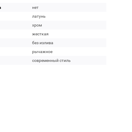
а
нет
латунь
хром
жесткая
без излива
рычажное
современный стиль