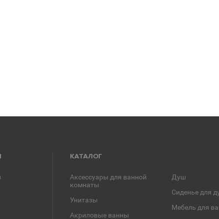
Я
КАТАЛОГ
и
Аксессуары для ванной
Душ
комнаты
Сиденье для д
Унитазы
Мебель для в
Акриловые ванны