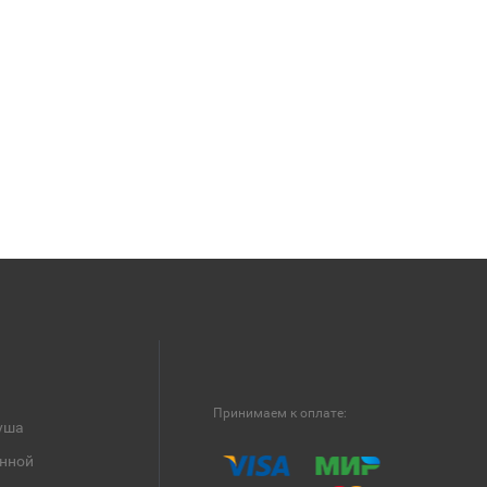
Принимаем к оплате:
уша
анной