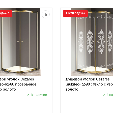
ОДАЖА
РАСПРОДАЖА
ой уголок Cezares
Душевой уголок Cezares
leo-R2-80 прозрачное
Giubileo-R2-90 стекло с уз
о золото
золото
В наличии
В н