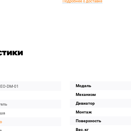
Подробнее о доставке
стики
Модель
LEO-DM-01
Механизм
Девиатор
тель
Монтаж
уша
Поверхность
eo
Вес, кг
я