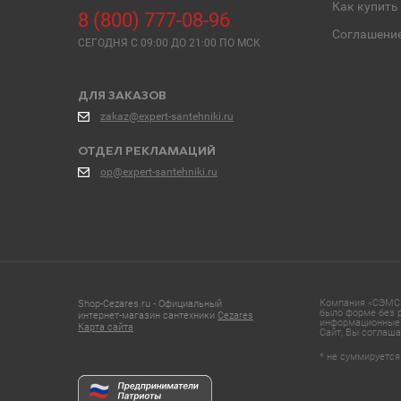
Как купить
8 (800) 777-08-96
Соглашени
СЕГОДНЯ C 09:00 ДО 21:00 ПО МСК
ДЛЯ ЗАКАЗОВ
zakaz@expert-santehniki.ru
ОТДЕЛ РЕКЛАМАЦИЙ
op@expert-santehniki.ru
Компания «СЭМС»
Shop-Cezares.ru - Официальный
было форме без р
интернет-магазин сантехники
Cezares
информационные 
Карта сайта
Сайт, Вы соглаша
* не суммируется