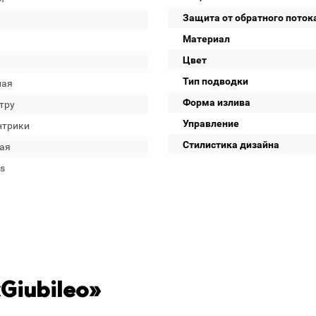
Защита от обратного поток
Материал
Цвет
Тип подводки
лая
Форма излива
тру
Управление
нтрики
Стилистика дизайна
ая
s
Giubileo»