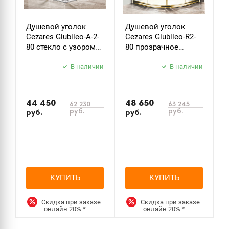
Душевой уголок
Душевой уголок
Д
Cezares Giubileo-A-2-
Cezares Giubileo-R2-
C
80 стекло с узором
80 прозрачное
9
хром
стекло золото
з
В наличии
В наличии
44 450
48 650
5
62 230
63 245
руб.
руб.
руб.
руб.
р
КУПИТЬ
КУПИТЬ
Скидка при заказе
Скидка при заказе
онлайн
20%
*
онлайн
20%
*