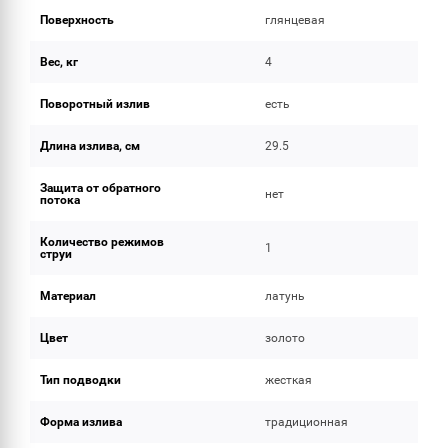
Поверхность
глянцевая
Вес, кг
4
Поворотный излив
есть
Длина излива, см
29.5
Защита от обратного
нет
потока
Количество режимов
1
струи
Материал
латунь
Цвет
золото
Тип подводки
жесткая
Форма излива
традиционная