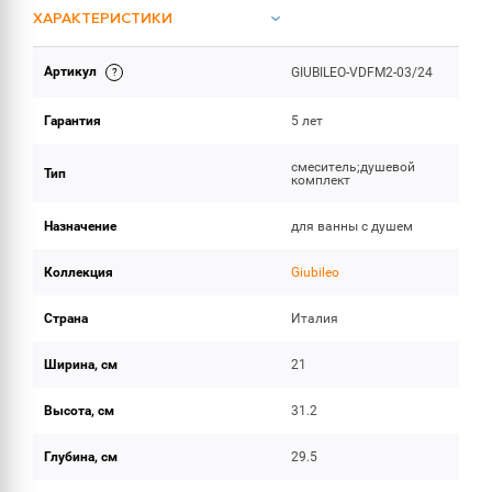
ХАРАКТЕРИСТИКИ
Артикул
GIUBILEO-VDFM2-03/24
ОБЪЕМ ПОСТАВКИ
Гарантия
5 лет
смеситель;душевой
Тип
комплект
Назначение
для ванны с душем
Коллекция
Giubileo
Страна
Италия
Ширина, см
21
Высота, см
31.2
Глубина, см
29.5