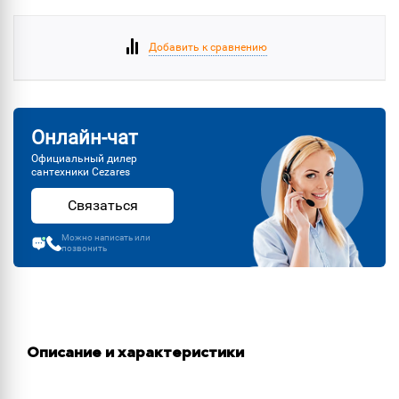
Добавить к сравнению
Онлайн-чат
Официальный дилер
сантехники Cezares
Связаться
Можно написать или
позвонить
Описание и характеристики