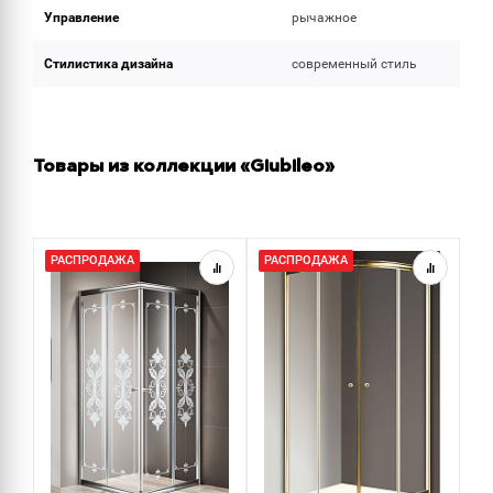
Управление
рычажное
Стилистика дизайна
современный стиль
Товары из коллекции «Giubileo»
РАСПРОДАЖА
РАСПРОДАЖА
Р